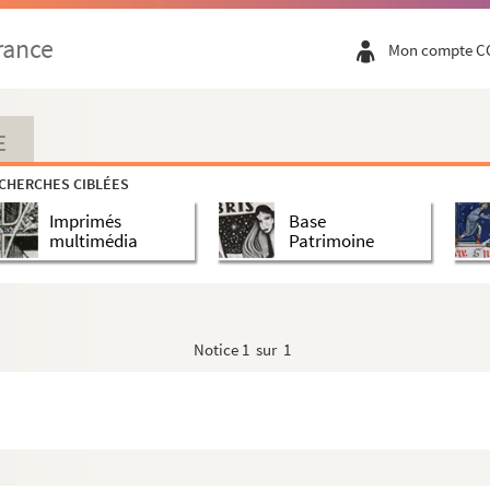
rance
Mon compte C
E
CHERCHES CIBLÉES
Imprimés
Base
multimédia
Patrimoine
Notice
1 sur 1