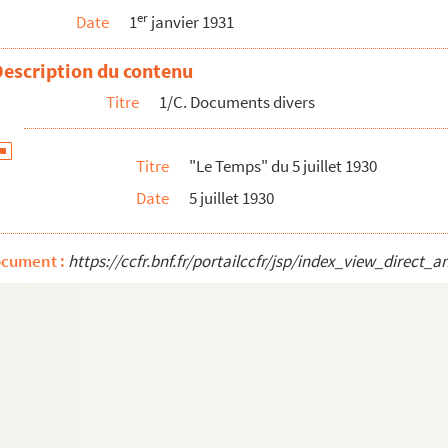
er
Date
1
janvier 1931
Description du contenu
Titre
1/C. Documents divers
Titre
"Le Temps" du 5 juillet 1930
Date
5 juillet 1930
ocument :
https://ccfr.bnf.fr/portailccfr/jsp/index_view_dire
30