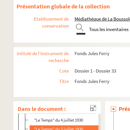
Présentation globale de la collection
Etablissement de
Médiathèque de La Boussole
conservation
Tous les inventaires
Intitulé de l'instrument de
Fonds Jules Ferry
recherche
Dossier 1. Centenaire de Jules Ferry et cinquantenaire des loi
Cote
Dossier 1 - Dossier 33
1/A. Journaux
Titre
Fonds Jules Ferry
1/B. Documents divers
1/C. Documents divers
Document dactylographié sur la création d’un comité
Dans le document :
Prés
"Le Journal" du 4 juillet 1930
"Le Temps" du 4 juillet 1930
"Le Temps" du 5 juillet 1930