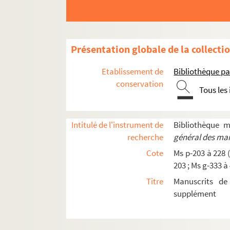
Ms p-209-37. Lettre autographe signée, Pari
Ms p-209-38. Lettre autographe signée, Pari
Ms p-209-39. Télégramme, Tunis
Présentation globale de la collecti
Ms p-209-40. Lettre autographe signée, Pari
Etablissement de
Bibliothèque pa
Ms p-209-41. Carte autographe signée, Pari
conservation
Tous les
Ms p-209-42. Lettre autographe signée, Pari
Ms p-209-43. Carte autographe signée, Pari
Ms p-209-44. Lettre autographe signée, Pari
Intitulé de l'instrument de
Bibliothèque 
recherche
général des man
Ms p-209-45. Lettre autographe signée, Pari
Cote
Ms p-203 à 228 (
Ms p-209-46. Lettre autographe signée, Pari
203 ; Ms g-333 à
Ms p-209-47. Lettre autographe signée, Pari
Titre
Manuscrits de
Ms p-209-48. Lettre autographe signée, Pari
supplément
Ms p-209-49. Lettre autographe signée, Pari
Ms p-209-50. Lettre autographe signée, Pari