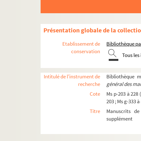
Ms p-209-6. Carte autographe signée, Paris
Ms p-209-7. Lettre autographe signée, Paris
Ms p-209-8. Enveloppe autographe, Paris
Présentation globale de la collecti
Ms p-209-9. Lettre autographe signée, Paris
Etablissement de
Bibliothèque pa
Ms p-209-10. Lettre autographe signée, Can
conservation
Tous les
Ms p-209-11. Lettre autographe signée, Can
Ms p-209-12. Lettre autographe signée, Pari
Ms p-209-13. Carte autographe signée, Pari
Intitulé de l'instrument de
Bibliothèque 
recherche
général des man
Ms p-209-14. Carte autographe signée, Pari
Cote
Ms p-203 à 228 (
Ms p-209-15. Lettre autographe signée, Pari
203 ; Ms g-333 à
Ms p-209-16. Lettre autographe signée, Pari
Titre
Manuscrits de
Ms p-209-17. Lettre autographe signée, Etre
supplément
Ms p-209-18. Lettre autographe signée, Pari
Ms p-209-19. Carte autographe signée, Rom