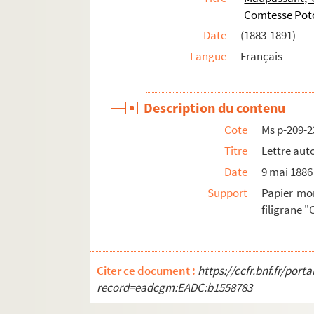
Ms p-209-49. Lettre autographe signée, Pari
Comtesse Pot
Ms p-209-50. Lettre autographe signée, Pari
Date
(1883-1891)
Ms p-209-51. Lettre autographe signée, Triel
Langue
Français
Ms p-209-52. Lettre autographe signée, Pari
Ms p-209-53. Lettre autographe signée, Pari
Description du contenu
Ms p-209-54. Lettre autographe signée, Pari
Cote
Ms p-209-2
Ms p-209-55. Lettre autographe signée, Pari
Titre
Lettre aut
Ms p-209-56. Télégramme, Lyon
Date
9 mai 1886
Ms p-209-57. Lettre autographe signée, Flor
Support
Papier mo
Ms p-209-58. Télégramme, Mont-Saint-Mich
filigrane "
Ms p-209-59. Carte autographe signée, Pari
Ms p-209-60. Lettre autographe signée, Can
Ms p-209-61. Lettre autographe signée, Pari
Citer ce document :
https://ccfr.bnf.fr/por
record=eadcgm:EADC:b1558783
Ms p-209-62. Lettre autographe signée, Pari
Ms p-209-63. Enveloppe autographe, Paris