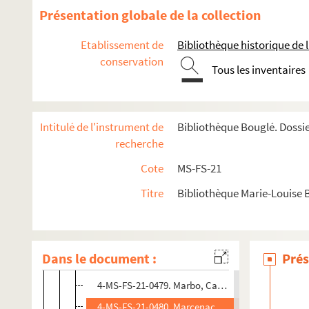
M
Présentation globale de la collection
4-MS-FS-21-0468. Machard, Raymonde
Etablissement de
Bibliothèque historique de la
4-MS-FS-21-0469. Macherez, Jeanne-Louise (née 
conservation
Tous les inventaires
4-MS-FS-21-0470. Magny, Mademoiselle
4-MS-FS-21-0471. Maillart, Ella
4-MS-FS-21-0472. Maine, Anne Louise Bénédicte 
Intitulé de l'instrument de
Bibliothèque Bouglé. Dossi
4-MS-FS-21-0473. Maintenon, Françoise d'Aubign
recherche
4-MS-FS-21-0474. Maistre, Joseph de
Cote
MS-FS-21
4-MS-FS-21-0475. Malard, Suzanne
Titre
Bibliothèque Marie-Louise 
4-MS-FS-21-0476. Malaterre-Sellier, Germaine
4-MS-FS-21-0477. Malibran, Maria
4-MS-FS-21-0478. Manouvrier, Léonce
Dans le document :
Prés
4-MS-FS-21-0739. Marau Taaroa (reine de Tahiti)
4-MS-FS-21-0479. Marbo, Camille
4-MS-FS-21-0480. Marcenac, Marie-Louise