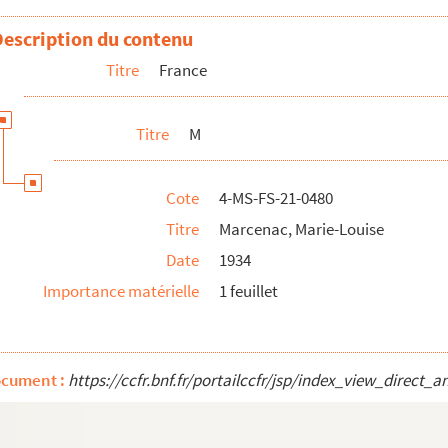
Description du contenu
Titre
France
ce)
ry)
Titre
M
Madame)
ce)
Cote
4-MS-FS-21-0480
rançais)
Titre
Marcenac, Marie-Louise
Date
1934
uise Tromel)
Importance matérielle
1 feuillet
Frankaert, épouse Marcel Chaffeix)
ocument :
https://ccfr.bnf.fr/portailccfr/jsp/index_view_dire