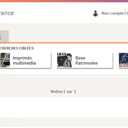
rance
Mon compte C
E
CHERCHES CIBLÉES
Imprimés
Base
multimédia
Patrimoine
Notice
1 sur 1