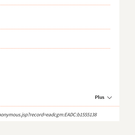
Plus
ct_anonymous.jsp?record=eadcgm:EADC:b1555138