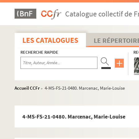
Éthiopie
Catalogue collectif de F
Finlande
France
A
LES CATALOGUES
LE RÉPERTOIR
B
RECHERCHE RAPIDE
RE
C
D
E
F
Accueil CCFr
4-MS-FS-21-0480. Marcenac, Marie-Louise
>
G
H
I-J
4-MS-FS-21-0480. Marcenac, Marie-Louise
K
L