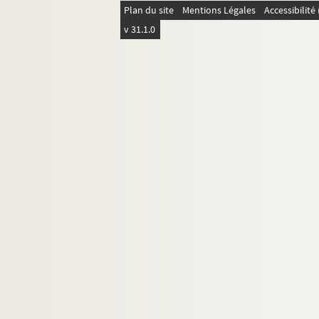
4-MS-FS-21-0510. Merlaud-Ponty, Jul
Plan du site
Mentions Légales
Accessibilit
4-MS-FS-21-0511. Meurent, Victorine
v 31.1.0
4-MS-FS-21-0512. Michel, Jeanne-A
Michel, Louise
4-MS-FS-21-0515. Michelet, Jules
4-MS-FS-21-0516. Milliard, Berthe
4-MS-FS-21-0517. Milliat, Alice
4-MS-FS-21-0518. Minck, Paule (1)
1-MS-FS-21-12. Minck, Paule (2)
4-MS-FS-21-0519. Miquel, Jeanne
4-MS-FS-21-0520. Miramion, Marie 
4-MS-FS-21-0521. Miropolska, Hélèn
4-MS-FS-21-0522. Misme, Jane
4-MS-FS-21-0523. Monnier, Adrienne
4-MS-FS-21-0524. Monnot, Margueri