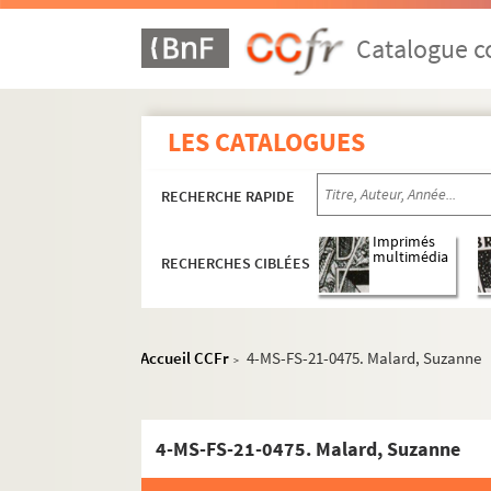
Canada
Catalogue co
Chine
Confédération helvétique
Cuba
LES CATALOGUES
Danemark
RECHERCHE RAPIDE
Égypte
Espagne
Imprimés
multimédia
RECHERCHES CIBLÉES
États-Unis
Éthiopie
Finlande
Accueil CCFr
4-MS-FS-21-0475. Malard, Suzanne
>
France
A
B
4-MS-FS-21-0475. Malard, Suzanne
C