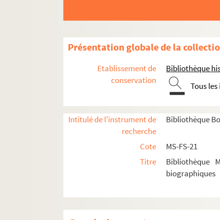
D
E
F
Présentation globale de la collecti
G
Etablissement de
Bibliothèque his
H
conservation
Tous les
I-J
K
L
Intitulé de l'instrument de
Bibliothèque Bo
recherche
M
Cote
MS-FS-21
4-MS-FS-21-0468. Machard, Raymo
Titre
Bibliothèque 
4-MS-FS-21-0469. Macherez, Jeanne
biographiques
4-MS-FS-21-0470. Magny, Mademoise
4-MS-FS-21-0471. Maillart, Ella
4-MS-FS-21-0472. Maine, Anne Loui