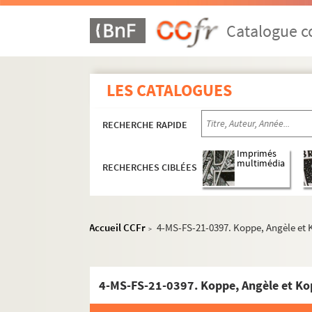
Antilles
Catalogue co
Argentine
Australie
Autriche
LES CATALOGUES
Belgique
RECHERCHE RAPIDE
Bulgarie
Canada
Imprimés
multimédia
RECHERCHES CIBLÉES
Chine
Confédération helvétique
Cuba
Accueil CCFr
4-MS-FS-21-0397. Koppe, Angèle et 
>
Danemark
Égypte
Espagne
4-MS-FS-21-0397. Koppe, Angèle et Ko
États-Unis