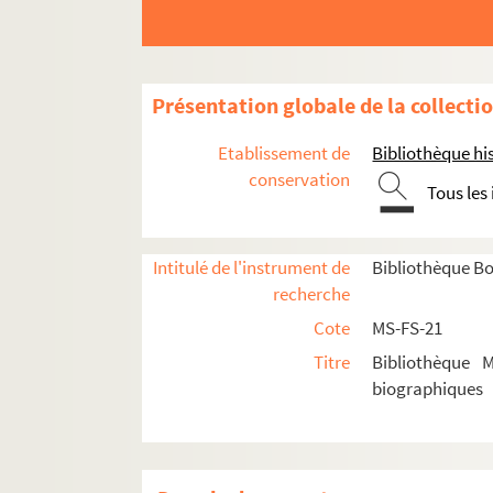
Éthiopie
Finlande
France
Présentation globale de la collecti
A
Etablissement de
Bibliothèque his
B
conservation
Tous les
C
D
E
Intitulé de l'instrument de
Bibliothèque Bo
recherche
F
Cote
MS-FS-21
G
Titre
Bibliothèque 
H
biographiques
I-J
K
4-MS-FS-21-0395. Karpelès, Suzanne