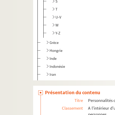
S
T
U-V
W
Y-Z
Grèce
Hongrie
Inde
Indonésie
Iran
Irlande
Islande
Présentation du contenu
Italie
Titre
Personnalités 
Japon
Classement
A l'intérieur 
personnes
Lettonie