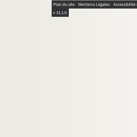
Sri Lanka
Plan du site
Mentions Légales
Accessibilit
v 31.1.0
Suède
Tunisie
Uruguay
Yougoslavie
Personnages légendaires