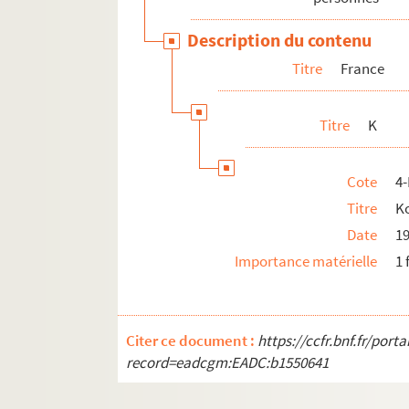
Lituanie
Description du contenu
Maroc
Titre
France
Mexique
Norvège
Titre
K
Nouvelle-Zélande
Pakistan
Cote
4
Pays-Bas
Titre
Ko
Pologne
Date
1
Porto Rico
Importance matérielle
1 
Portugal
République tchèque
Roumanie
Citer ce document :
https://ccfr.bnf.fr/por
record=eadcgm:EADC:b1550641
Royaume-Uni
Russie