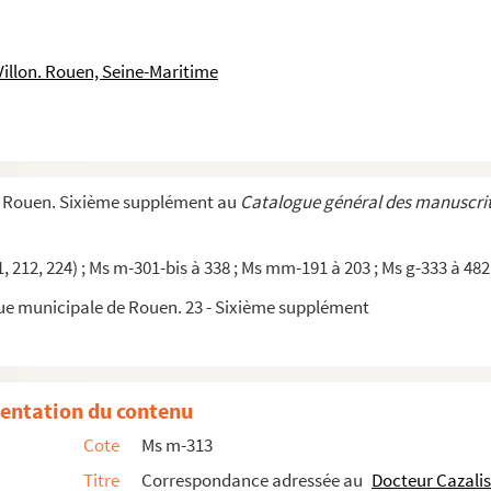
ée à Philippe Leparfait
ée à Philippe Leparfait
Villon. Rouen, Seine-Maritime
nt.
et un portrait.
cteur Cazalis et à son épouse
ative à Guy de Maupassant
e Rouen. Sixième supplément au
Catalogue général des manuscrit
essée à Henri Cazalis, Paris
née adressée à Henri Cazalis, Paris
, 212, 224) ; Ms m-301-bis à 338 ; Ms mm-191 à 203 ; Ms g-333 à 482 
née adressée à Henri Cazalis, Paris
que municipale de Rouen. 23 - Sixième supplément
née adressée à Henri Cazalis, Paris
ressée à Henri Cazalis, Paris
ressée à Henri Cazalis, Paris
entation du contenu
ressée à Henri Cazalis, Paris
Cote
Ms m-313
ressée à Henri Cazalis, Paris
Titre
Correspondance adressée au
Docteur Cazalis
nri Cazalis?), Paris