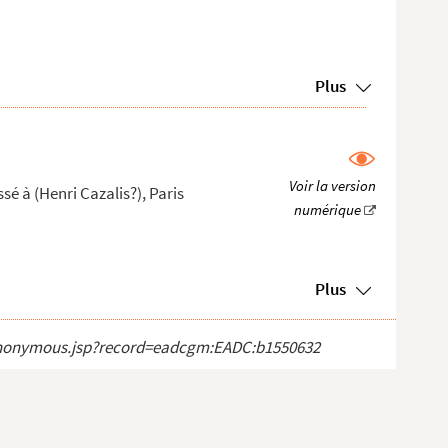
Plus
é à (Henri Cazalis?), Paris
Plus
ct_anonymous.jsp?record=eadcgm:EADC:b1550632