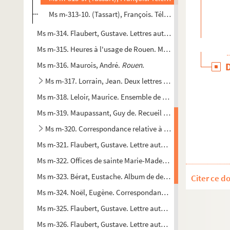
Ms m-313-10. (Tassart), François. Télégramme adressé à (H
Ms m-314. Flaubert, Gustave. Lettres autographes signées à so
Ms m-315. Heures à l'usage de Rouen. Manuscrit enluminé at
Ms m-316. Maurois, André.
Rouen
.
Ms m-317. Lorrain, Jean. Deux lettres autographes et une 
Ms m-318. Leloir, Maurice. Ensemble de lettres autographes, 
Ms m-319. Maupassant, Guy de. Recueil manuscrit de poèmes,
Ms m-320. Correspondance relative à la vie de Guy de Ma
Ms m-321. Flaubert, Gustave. Lettre autographe signée adre
Ms m-322. Offices de sainte Marie-Madeleine et de saint Augusti
Ms m-323. Bérat, Eustache. Album de dessins et lithographies
Citer ce d
Ms m-324. Noël, Eugène. Correspondance adressée à Jules-A
Ms m-325. Flaubert, Gustave. Lettre autographe signée à son
Ms m-326. Flaubert, Gustave. Lettre autographe signée adress