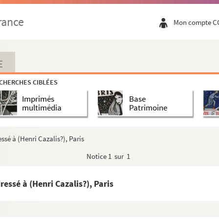
rance
Mon compte C
rs de médecine.
ée, à Monsieur Turcas à Montauban, Paris, 27 déce...
E
CHERCHES CIBLÉES
Imprimés
Base
pîtres et Evangiles de toute l'année. Par Mons...
multimédia
Patrimoine
confrarie Dieu Madame de Recouvrance fondée aux Carmes...
aphe signée.
sé à (Henri Cazalis?), Paris
ssée à Caroline Commanville Alger, 30 juillet 1881
Notice
1 sur 1
.
s à Ernest Feydeau.
essé à (Henri Cazalis?), Paris
he signée à Jules Cloquet.
eur à Rouen