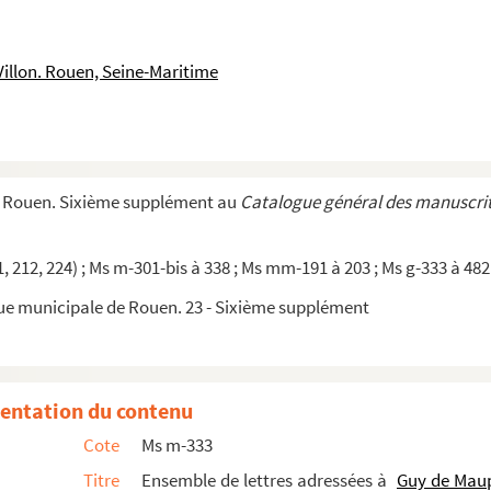
 dont un inédit.
upassant
Villon. Rouen, Seine-Maritime
ssée à Guy de Maupassant
n, en latin et en français ; prières en frança...
e
, XIX
s..
ntoine Castagnary, Boisguillaume et Rouen.
e Rouen. Sixième supplément au
Catalogue général des manuscrit
 ami Edmond Laporte. (Croisset)
ée à Guy de Maupassant Croisset, (14) janvier 1879
, 212, 224) ; Ms m-301-bis à 338 ; Ms mm-191 à 203 ; Ms g-333 à 482 
manuscrit musical autographes signés.
que municipale de Rouen. 23 - Sixième supplément
entation du contenu
Vapereau, 26 février 1860.
Cote
Ms m-333
t illustré par Henri Maigrot, dit Henriot, signé...
Titre
Ensemble de lettres adressées à
Guy de Mau
, la plupart ayant un rapport avec Gustave Flaubert