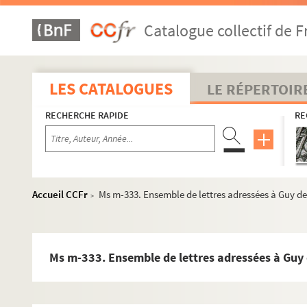
Ms m-305. Bouilhet, Louis. Huit lettres autographes signée
Catalogue collectif de F
Ms m-306. Flaubert, Achille-Cléophas (père). Lettre autograp
Ms m-307. Flaubert, Gustave. Note autographe pour un visit
Ms m-308. Flaubert, Gustave. Lettre autographe signée adress
LES CATALOGUES
LE RÉPERTOIR
Ms m-309. Flaubert, Gustave. Lettre autographe signée adress
RECHERCHE RAPIDE
RE
Ms m-310. Flaubert, Gustave. Deux lettres à Guy de Maupassa
Ms m-311. Bouilhet, Louis. Six lettres autographes signées 
Ms m-312. Correspondance des Maupassant adressée au Do
Ms m-313. Correspondance adressée au Docteur Cazalis, r
Accueil CCFr
Ms m-333. Ensemble de lettres adressées à Guy d
>
Ms m-314. Flaubert, Gustave. Lettres autographes signées à so
Ms m-315. Heures à l'usage de Rouen. Manuscrit enluminé at
Ms m-316. Maurois, André.
Rouen
.
Ms m-333. Ensemble de lettres adressées à Guy 
Ms m-317. Lorrain, Jean. Deux lettres autographes et une 
Ms m-318. Leloir, Maurice. Ensemble de lettres autographes, 