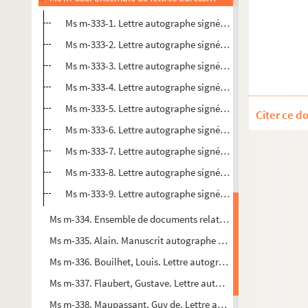
Ms m-333-1. Lettre autographe signée de Agénor Bardoux
Ms m-333-2. Lettre autographe signée de Claudius Pop
Ms m-333-3. Lettre autographe signée de Auguste Clésing
Ms m-333-4. Lettre autographe signée de Théodore de Ban
Ms m-333-5. Lettre autographe signée de Paul Bourget
Citer ce d
Ms m-333-6. Lettre autographe signée de Henri Chapu
Ms m-333-7. Lettre autographe signée de Victorien Sardo
Ms m-333-8. Lettre autographe signée de Jules Bois, adre
Ms m-333-9. Lettre autographe signée de Henri Lavedan, 
Ms m-334. Ensemble de documents relatifs à la famille de Guy
Ms m-335. Alain. Manuscrit autographe signé « Alain » et int
Ms m-336. Bouilhet, Louis. Lettre autographe signée à (Louise 
Ms m-337. Flaubert, Gustave. Lettre autographe signée à Gu
Ms m-338. Maupassant, Guy de. Lettre autographe signée ad