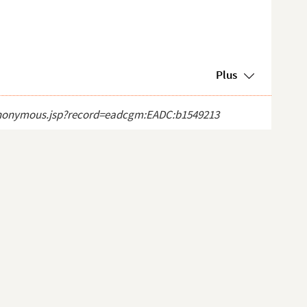
Plus
ct_anonymous.jsp?record=eadcgm:EADC:b1549213