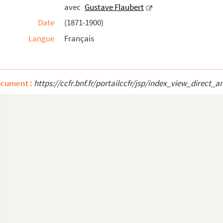
avec
Gustave Flaubert
Date
(1871-1900)
elin
Langue
Français
er
ville
ocument :
https://ccfr.bnf.fr/portailccfr/jsp/index_view_dire
u
ssée à Lucien Descaves
adressée à un souscripteur
 de Maupassant, provenant sans doute de la famille...
itulé Propos d'un Normand.
Colet), (S.d.).
y de Maupassant
ressée à la Comtesse Potocka