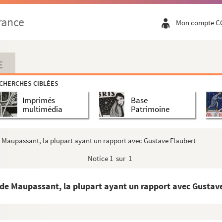
s à Ernest Feydeau.
rance
Mon compte C
he signée à Jules Cloquet.
eur à Rouen
ée à Philippe Leparfait
E
ée à Philippe Leparfait
CHERCHES CIBLÉES
nt.
Imprimés
Base
et un portrait.
multimédia
Patrimoine
cteur Cazalis et à son épouse
elative à Guy de Maupassant
e Maupassant, la plupart ayant un rapport avec Gustave Flaubert
n filleul Philippe Leparfait.
Notice
1 sur 1
tribué au Maître de l'Echevinage de Rouen.
de Maupassant, la plupart ayant un rapport avec Gustav
dédicace.
dessins érotiques et manuscrit.