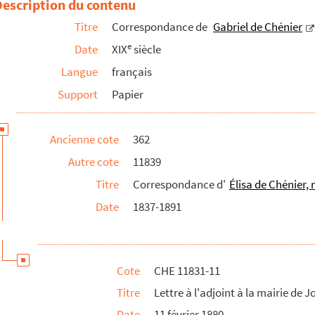
Description du contenu
uy-en-Josas
Titre
Correspondance de
Gabriel de Chénier
e
Date
XIX
siècle
Langue
français
Globe
Support
Papier
5 ; 49 ; 69-70 ; 87 ; 89 ; 141 ; 161 ; 189 ; 191 ; 193 ; 198-199 ; 202 ; 205 ; 210 
Ancienne cote
362
 11831-61 ; CHE 11831-64 à CHE 11831-147. Lettres et cartes de condoléa
Autre cote
11839
Titre
Correspondance d'
Élisa de Chénier,
t Gabriel de Chénier
Date
1837-1891
Cote
CHE 11831-11
Titre
Lettre à l'adjoint à la mairie de 
Date
11 février 1880