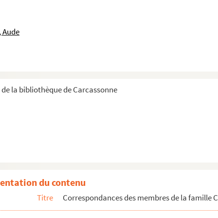
'école communale laïque de Nantes
, Aude
 J. Meunier, avoué à la Cour d'appel de Paris
avec Monsieur et Madame Charles Neümann
CHE 11839-95. Correspondance avec Gabrielle Niel
r de la bibliothèque de Carcassonne
2. Correspondance avec M. Otsouka ou Otsuka
ec le marquis de Pange
11831-46 A ; CHE 11831-53 à CHE 11831-54 ; CHE 11833-3 ; CHE 11839-226
 M. Plet
entation du contenu
pondance avec le docteur A. Teste
Titre
Correspondances des membres de la famille Ch
 ; CHE 11839-137 ; CHE 11839-162 à 163 ; CHE 11839-273 ; CHE 11839-813 