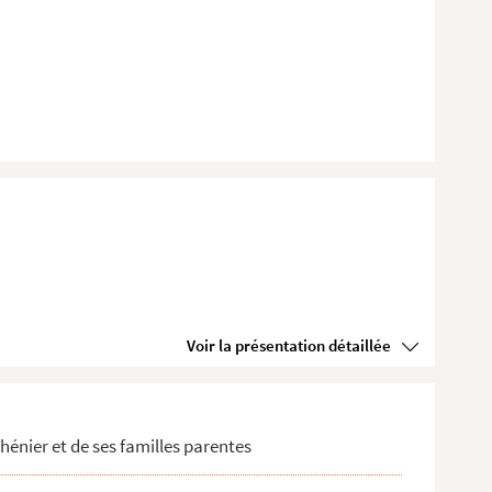
Voir la présentation détaillée
 à CHE 11839-227. Correspondance avec Charles Picard
énier et de ses familles parentes
; CHE 11839-1011 à 1012. Famille Daran-Touvais