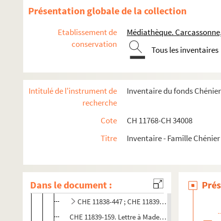
CHE 11831-18. Lettre de A. Mesnil, directeur de l
Présentation globale de la collection
CHE 11839-75. Lettre à Madame Mesnil
Etablissement de
Médiathèque. Carcassonne
CHE 11831-21 ; CHE 11831-48. Correspondance avec
conservation
CHE 11839-868. Lettre à Julie Mouly
Tous les inventaires
CHE 11831-49 à CHE 11831-50. Correspondance 
CHE 11838-1227 ; CHE 11839-71 ; CHE 11839-74 ; 
Intitulé de l'instrument de
Inventaire du fonds Chénie
CHE 11838-181 ; CHE 11838-1240 à CHE 11838-124
recherche
CHE 11831-51 à CHE 11831-52. Correspondance av
Cote
CH 11768-CH 34008
CHE 11831-43. Lettre de Pecquet du Bellet
Titre
Inventaire - Famille Chénier
CHE 11838-1329. Lettre de Joséphine Peloux
CHE 11831-8 à CHE 11831-9 ; CHE 11831-20 ; CHE 
CHE 11831-4 à CHE 11831-5. Correspondance avec
Dans le document :
Prés
CHE 11831-1 à CHE 11831-3 ; CHE 11831-24. Corres
CHE 11838-447 ; CHE 11839-133 à CHE 11839-135
CHE 11839-159. Lettre à Mademoiselle Velle