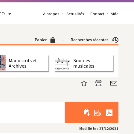
CFr
À propos
Actualités
Contact
Aide
1839-411 ; CHE 11839-431 à 432 ; CHE 11839-446 ; CHE 11839-452 ; CHE 11
Panier
Recherches récentes
Manuscrits et
Sources
Archives
musicales
orrespondance avec André Lemoyne
et des sciences de Carcassonne
Modifié le : 27/12/2021