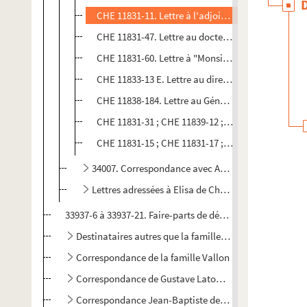
CHE 11831-11. Lettre à l'adjoint à la mairie de Jo
CHE 11831-47. Lettre au docteur...
CHE 11831-60. Lettre à "Monsieur le député"
CHE 11833-13 E. Lettre au directeur du journal
Le 
CHE 11838-184. Lettre au Général ...
CHE 11831-31 ; CHE 11839-12 ; 31-32 ; 34-35 ; 39 ; 41 ; 4
CHE 11831-15 ; CHE 11831-17 ; CHE 11831-19 ; CHE
34007. Correspondance avec Auguste Mazières
Lettres adressées à Elisa de Chénier née Frémaux e
33937-6 à 33937-21. Faire-parts de décès
Destinataires autres que la famille Chénier
Correspondance de la famille Vallon
Correspondance de Gustave Latour de Saint-Ygest
Correspondance Jean-Baptiste de Santi-Lhomaca