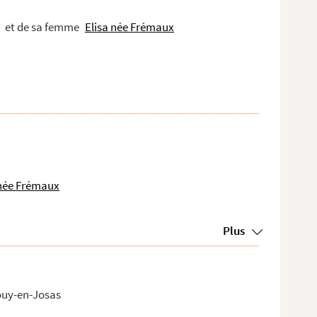
et de sa femme
Elisa née Frémaux
; 213 ; 218 ; 222-224 ; 231 ; 233 ; 241 ; 244 ; 267 ; 273 ; 284 ; 294 ; 352 ; 360 ;
me
nces reçues par M
Élisa de Chénier à la mort de son mari M. Gabriel d...
 née Frémaux
Plus
Jouy-en-Josas