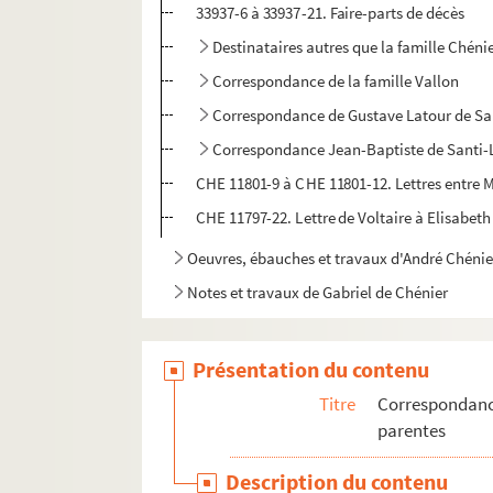
33937-6 à 33937-21. Faire-parts de décès
Destinataires autres que la famille Chéni
Correspondance de la famille Vallon
Correspondance de Gustave Latour de Sa
Correspondance Jean-Baptiste de Santi
CHE 11801-9 à CHE 11801-12. Lettres entre M
CHE 11797-22. Lettre de Voltaire à Elisabeth
Oeuvres, ébauches et travaux d'André Chénie
Notes et travaux de Gabriel de Chénier
Articles de presse
Manuscrits et imprimés par divers auteurs
Présentation du contenu
Documents iconographiques
Titre
Correspondance
parentes
Description du contenu