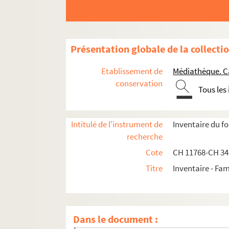
Présentation globale de la collecti
Etablissement de
Médiathèque. C
conservation
Tous les
Documents administratifs, juridiques, éphem
Formation et carrière professionnelle
Intitulé de l'instrument de
Inventaire du f
recherche
Correspondances des membres de la famille Chén
Cote
CH 11768-CH 3
Correspondance entre les membres de la 
Titre
Inventaire - Fam
Correspondance Constantin-Xavier Chén
Correspondance Louis-Sauveur de Chéni
Correspondance de Madeleine de Chénier
Dans le document :
Correspondance d'André de Chénier