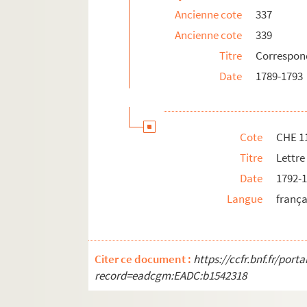
Ancienne cote
337
Ancienne cote
339
Titre
Correspon
Date
1789-1793
Cote
CHE 1
Titre
Lettre
Date
1792-
Langue
frança
Citer ce document :
https://ccfr.bnf.fr/por
record=eadcgm:EADC:b1542318