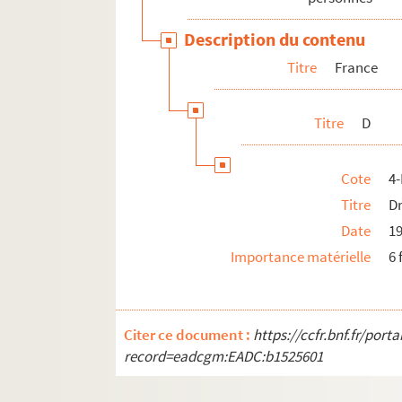
4-MS-FS-21-0243. Durry, Marie-Jean
Description du contenu
4-MS-FS-21-0244. Durvis, Marie (ép
Titre
France
4-MS-FS-21-0245. Dussane, Béatrix
4-MS-FS-21-0246. Dusser, Yvonne
Titre
D
4-MS-FS-21-0247. Duterme, Marguer
4-MS-FS-21-0248. Dyvrande-Théveni
Cote
4
E
Titre
Dr
F
Date
1
G
Importance matérielle
6 
H
I-J
K
Citer ce document :
https://ccfr.bnf.fr/por
L
record=eadcgm:EADC:b1525601
M