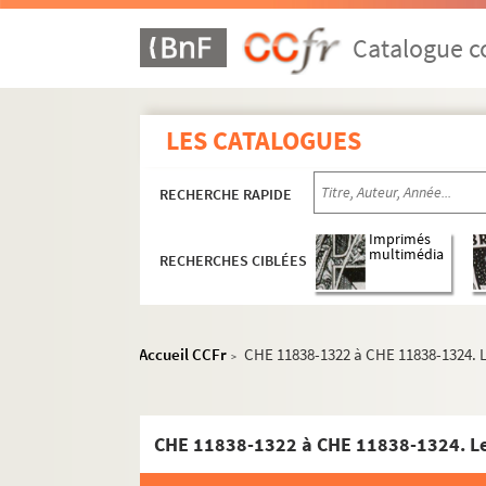
Catalogue co
LES CATALOGUES
Documents administratifs, juridiques, éphem
Formation et carrière professionnelle
RECHERCHE RAPIDE
Correspondances des membres de la famille Chén
Imprimés
multimédia
RECHERCHES CIBLÉES
Correspondance entre les membres de la 
Correspondance Constantin-Xavier Chén
Correspondance Louis-Sauveur de Chéni
Accueil CCFr
CHE 11838-1322 à CHE 11838-1324. L
>
Correspondance de Madeleine de Chénier
Correspondance d'André de Chénier
Correspondance de Gabriel de Chénier et d
CHE 11838-1322 à CHE 11838-1324. Le
Correspondance de M. Gabriel de Chéni