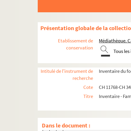
Correspondants (A-C)
Correspondants (D-G)
Correspondants (H-O)
Présentation globale de la collecti
Correspondants (P-Z)
Etablissement de
Médiathèque. C
CHE 11838-65 ; CHE 11838-1246.
conservation
Tous les
CHE 11838-1247
CHE 11818-1 A à CHE 11818-1 D 
Intitulé de l'instrument de
Inventaire du f
CHE 11818-3 H à CHE 11818-3 
recherche
CHE 11838-1252. Lettre d'Etienne
Cote
CH 11768-CH 3
CHE 11838-178 ; CHE 11838-180 
Titre
Inventaire - Fam
CHE 11838-1256. Lettre du Géné
CHE 11838-127 ; CHE 11838-1257.
CHE 11838-1346. Lettre de Passy, 
Dans le document :
CHE 11838-169 à CHE 11838-170 ;