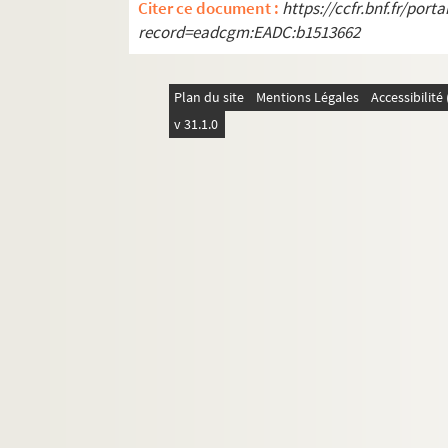
Citer ce document :
https://ccfr.bnf.fr/por
record=eadcgm:EADC:b1513662
Plan du site
Mentions Légales
Accessibilit
v 31.1.0