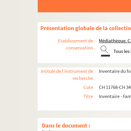
Présentation globale de la collecti
Etablissement de
Médiathèque. C
conservation
Tous les
Intitulé de l'instrument de
Inventaire du f
Documents administratifs, juridiques, éphem
recherche
Formation et carrière professionnelle
Cote
CH 11768-CH 3
Titre
Inventaire - Fam
Constantin-Xavier Chénier
Louis Sauveur Chénier
Marie-Joseph Chénier
Dans le document :
Gabriel de Chénier