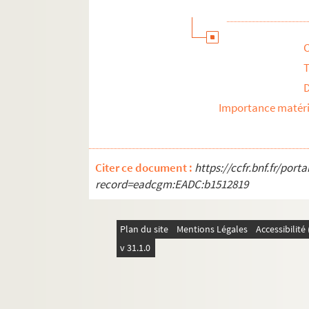
T
Importance matéri
Citer ce document :
https://ccfr.bnf.fr/por
record=eadcgm:EADC:b1512819
Plan du site
Mentions Légales
Accessibilit
v 31.1.0