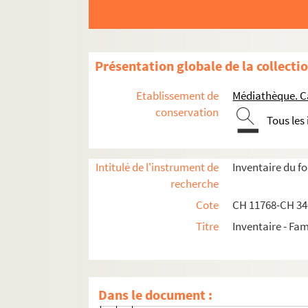
Correspondance Louis-Sauveur de Chéni
Correspondance de Madeleine de Chénier
Correspondance d'André de Chénier
Présentation globale de la collecti
Correspondance de Gabriel de Chénier et d
Etablissement de
Médiathèque. C
Correspondance de M. Gabriel de Ché
conservation
Tous les
Correspondance d'Élisa de Chénier, né
Famille Amic
Intitulé de l'instrument de
Inventaire du f
Famille Banquet
recherche
Famille Belloc
Cote
CH 11768-CH 3
Famille Dechenne
Titre
Inventaire - Fam
Famille Ferguson
Famille Fouquet
Famille Gindre de Mancy
Dans le document :
Famille Gounelle