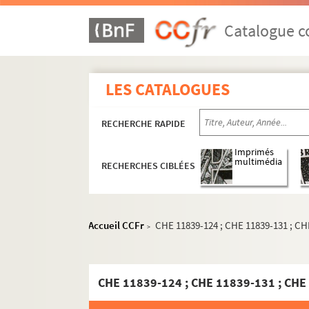
Catalogue co
LES CATALOGUES
RECHERCHE RAPIDE
Imprimés
multimédia
RECHERCHES CIBLÉES
Documents administratifs, juridiques, éphem
Accueil CCFr
CHE 11839-124 ; CHE 11839-131 ; CH
>
Formation et carrière professionnelle
Correspondances des membres de la famille Chén
Correspondance entre les membres de la 
Correspondance Constantin-Xavier Chén