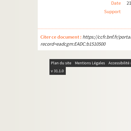
Date
21
Support
Citer ce document :
https://ccfr.bnf.fr/por
record=eadcgm:EADC:b1510500
Plan du site
Mentions Légales
Accessibilit
v 31.1.0