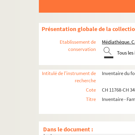
Présentation globale de la collecti
Documents administratifs, juridiques, éphem
Etablissement de
Médiathèque. C
Formation et carrière professionnelle
conservation
Correspondances des membres de la famille Chén
Tous les
Correspondance entre les membres de la 
Correspondance Constantin-Xavier Chén
Intitulé de l'instrument de
Inventaire du f
recherche
Correspondance Louis-Sauveur de Chéni
Cote
CH 11768-CH 3
Correspondance de Madeleine de Chénier
Titre
Inventaire - Fam
Correspondance d'André de Chénier
Correspondance de Gabriel de Chénier et d
Correspondance de M. Gabriel de Ché
Dans le document :
Correspondance d'Élisa de Chénier, né