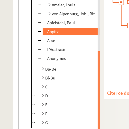
Amsler, Louis
von Alpenburg, Joh., Ritter
Apfelstehl, Paul
Appitz
Asse
L'Austrasie
Anonymes
Ba-Be
Bi-Bu
C
Citer ce d
D
E
F
G