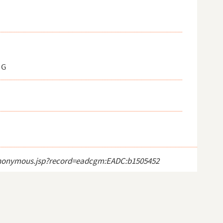
 G
ct_anonymous.jsp?record=eadcgm:EADC:b1505452