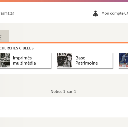
rance
Mon compte C
E
CHERCHES CIBLÉES
Imprimés
Base
multimédia
Patrimoine
Notice
1 sur 1