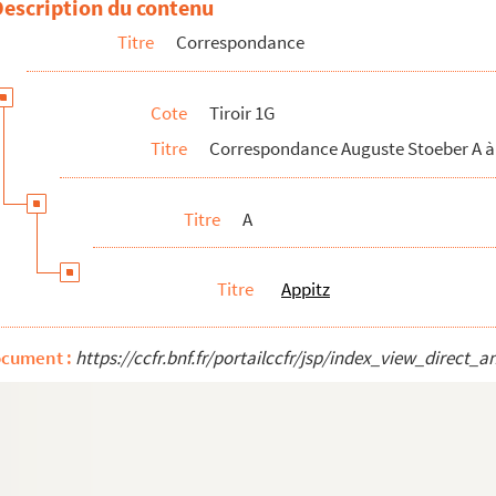
Description du contenu
Titre
Correspondance
Cote
Tiroir 1G
Titre
Correspondance Auguste Stoeber A à
Titre
A
Titre
Appitz
ocument :
https://ccfr.bnf.fr/portailccfr/jsp/index_view_dire