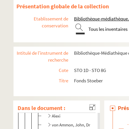
Présentation globale de la collection
Etablissement de
Bibliothèque-médiathèque.
Ehrenfried Stoeber
conservation
Auguste Stoeber
Tous les inventaires
Correspondance
Tiroir 1G. Correspondance Auguste Stoeber A à G
Intitulé de l'instrument de
Bibliothèque-Médiathèque d
recherche
Pochette noté de la main de F. Stoeber
A
Cote
STO 1D - STO 8G
1 liste manuscrite de correspondants
Titre
Fonds Stoeber
Abt
Académie de Strasbourg (inspecteur)
Dans le document :
?
Prés
Alexi
von Ammon, John, Dr