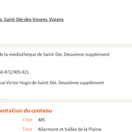
 receveur des deniers de la fabrique de Coinche...
 sindic de la communauté de Coinches en 1778… de...
. Saint-Dié-des-Vosges, Vosges
de la fabrique de l’église de Coinches.
es dépenses de la fabrique.
de la médiathèque de Saint-Dié. Deuxième supplément
 Patriote de la Meurthe et des Vosges, par ...
t
ille de S
Dié avec Yvonne Humm, institutric...
60-872/905-921
nant la vie du clergé des paroisses de la ré...
que Victor Hugo de Saint-Dié. Deuxième supplément
a maison curiale… avec la scierie Lacure… » p...
t
de S
Dié par Foucault et règlement relatif ...
entation du contenu
t celle de Pierre Bolle f. f. de maire, ra...
Cote
485
son
Titre
Allarmont et Vallée de la Plaine