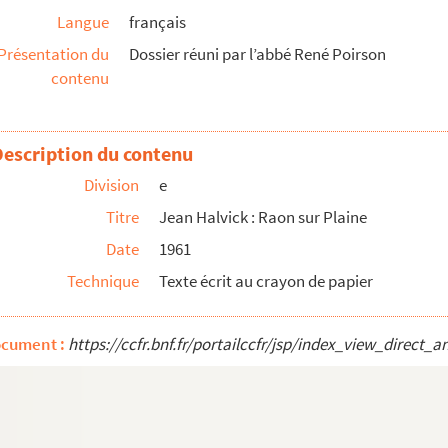
Langue
français
rs intéressant l’activité commerciale et ind...
Présentation du
Dossier réuni par l’abbé René Poirson
contenu
mécanicien dans son Atelier d'électricité a...
Description du contenu
télégrammes, coupures de presses)
Division
e
pe des Vosges »
Titre
Jean Halvick : Raon sur Plaine
Dié, y fit sa philosophie et sa première année de ...
Date
1961
llage » 46, rue Thiers à Saint-Dié-des-Vosges
Technique
Texte écrit au crayon de papier
ille de la Révolution : d'après les cahier...
e
e
ocument :
https://ccfr.bnf.fr/portailccfr/jsp/index_view_dire
, ex-libris des livres des 16
et 17
si...
es origines à la Révolution [Etude en cours]