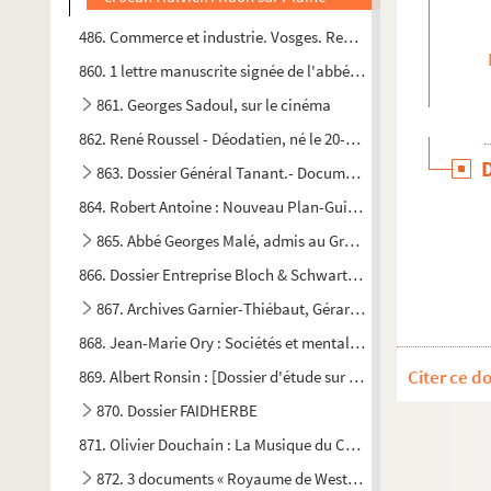
486. Commerce et industrie. Vosges. Recueil de documents dive
860. 1 lettre manuscrite signée de l'abbé Thomassin
861. Georges Sadoul, sur le cinéma
862. René Roussel - Déodatien, né le 20-04-1902 au Val d'Ajol 
863. Dossier Général Tanant.- Documents divers (lettres, 
864. Robert Antoine : Nouveau Plan-Guide de La Bresse « l'Al
t
865. Abbé Georges Malé, admis au Grand Séminaire de S
-
866. Dossier Entreprise Bloch & Schwartz, magasin « Au Gaspi
867. Archives Garnier-Thiébaut, Gérardmer
868. Jean-Marie Ory : Sociétés et mentalités vosgiennes à la ve
Citer ce d
869. Albert Ronsin : [Dossier d'étude sur les reliures, armoiries
870. Dossier FAIDHERBE
871. Olivier Douchain : La Musique du Chapître de Saint-Dié d
872. 3 documents « Royaume de Westphalie »