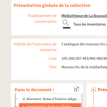
476. COINCHES (paroisse).- Comptes rendus par le fabricien
Présentation globale de la collection
477. COINCHES (paroisse).- Compte rendu par Claude Collin
Etablissement de
Médiathèque de La Boussole
478. COINCHES (paroisse).- Registre des recettes et dépenses 
conservation
479. COINCHES (paroisse).- Registre journal des recettes et d
Tous les inventaires
480. COINCHES (paroisse).- Caisse de Saint Nicolas
481. COINCHES (paroisse).- Comptes de la fabrique.
Intitulé de l'instrument de
Catalogue des manuscrits 
482. Procès intenté contre le Rédacteur gérant (Deugaillon) du
recherche
483. Correspondance d'Auguste Pierrot, bibliothécaire de la V
Cote
105-260/287-443/460-486/8
484. Abbé Schilling : Œuvres.- Poèmes de circonstances concer
Titre
Manuscrits de la médiathè
485. Allarmont et Vallée de la Plaine
a. « Titre et donnation de l’église de Raon Lesleau avec l
b. Lac de la Maix : ermitage, légende.- Lettre de l’évêque 
Dans le document :
Prés
c. Luvigny : l’exécution de l’abbé Brecher, curé de Luvigny e
d. Allarmont. Notes d’histoire rédigées par l’abbé R. Poir
e. Jean Halvick : Raon sur Plaine