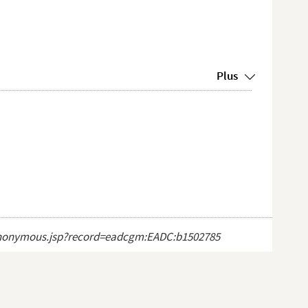
Plus
ct_anonymous.jsp?record=eadcgm:EADC:b1502785