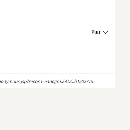
Plus
ct_anonymous.jsp?record=eadcgm:EADC:b1502715