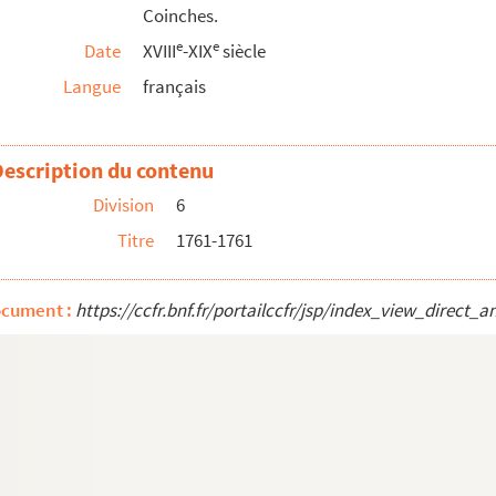
Coinches.
e
e
Date
XVIII
-XIX
siècle
Langue
français
Description du contenu
Division
6
 sindic de la communauté de Coinches en 1778… de...
Titre
1761-1761
de la fabrique de l’église de Coinches.
es dépenses de la fabrique.
ocument :
https://ccfr.bnf.fr/portailccfr/jsp/index_view_dire
 Patriote de la Meurthe et des Vosges, par ...
t
ille de S
Dié avec Yvonne Humm, institutric...
nant la vie du clergé des paroisses de la ré...