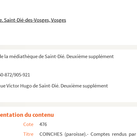
rs de la ville entrans en charge.
se de Coinches (Vosges).
. Saint-Dié-des-Vosges, Vosges
s).
s).
osges).
s).
de la médiathèque de Saint-Dié. Deuxième supplément
osges).
es de tous les habitants de la commune de Coi...
60-872/905-921
eceveur des deniers de la fabrique de Coinche...
que Victor Hugo de Saint-Dié. Deuxième supplément
entation du contenu
Cote
476
Titre
COINCHES (paroisse).- Comptes rendus par l