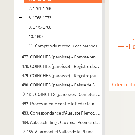
7. 1761-1768
8. 1768-1773
9. 1779-1788
10. 1807
11. Comptes du receveur des pauvres 1765-1775
477. COINCHES (paroisse).- Compte rendu par Claude Collin
478. COINCHES (paroisse).- Registre des recettes et dépenses 
479. COINCHES (paroisse).- Registre journal des recettes et d
Citer ce d
480. COINCHES (paroisse).- Caisse de Saint Nicolas
481. COINCHES (paroisse).- Comptes de la fabrique.
482. Procès intenté contre le Rédacteur gérant (Deugaillon) du
483. Correspondance d'Auguste Pierrot, bibliothécaire de la V
484. Abbé Schilling : Œuvres.- Poèmes de circonstances concer
485. Allarmont et Vallée de la Plaine