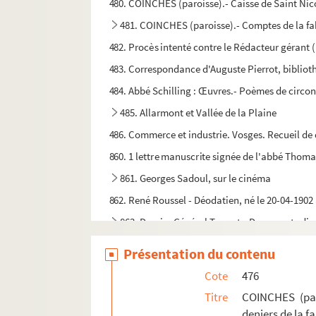
480. COINCHES (paroisse).- Caisse de Saint Nic
481. COINCHES (paroisse).- Comptes de la fa
482. Procès intenté contre le Rédacteur gérant (
483. Correspondance d'Auguste Pierrot, bibliothé
484. Abbé Schilling : Œuvres.- Poèmes de circons
485. Allarmont et Vallée de la Plaine
486. Commerce et industrie. Vosges. Recueil de 
860. 1 lettre manuscrite signée de l'abbé Thoma
861. Georges Sadoul, sur le cinéma
862. René Roussel - Déodatien, né le 20-04-1902 a
863. Dossier Général Tanant.- Documents dive
864. Robert Antoine : Nouveau Plan-Guide de La 
Présentation du contenu
865. Abbé Georges Malé, admis au Grand Sém
Cote
476
866. Dossier Entreprise Bloch & Schwartz, magas
Titre
COINCHES (par
867. Archives Garnier-Thiébaut, Gérardmer
deniers de la f