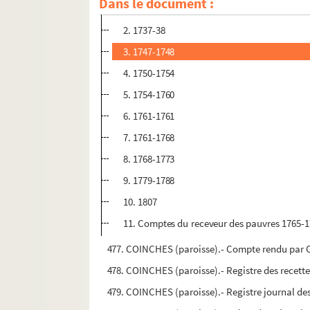
Dans le document :
1. 1737-1738
2. 1737-38
3. 1747-1748
4. 1750-1754
5. 1754-1760
6. 1761-1761
7. 1761-1768
8. 1768-1773
9. 1779-1788
10. 1807
11. Comptes du receveur des pauvres 1765-
477. COINCHES (paroisse).- Compte rendu par C
478. COINCHES (paroisse).- Registre des recettes
479. COINCHES (paroisse).- Registre journal des