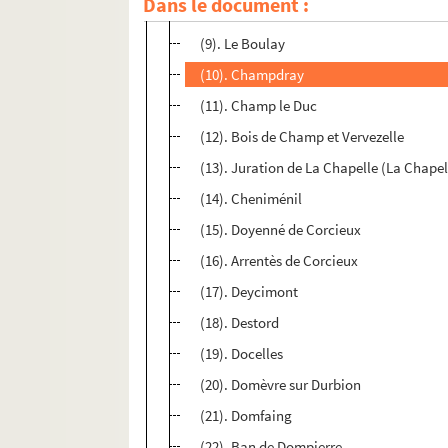
Dans le document :
(8). Biffontaine
(9). Le Boulay
(10). Champdray
(11). Champ le Duc
(12). Bois de Champ et Vervezelle
(13). Juration de La Chapelle (La Chape
(14). Cheniménil
(15). Doyenné de Corcieux
(16). Arrentès de Corcieux
(17). Deycimont
(18). Destord
(19). Docelles
(20). Domèvre sur Durbion
(21). Domfaing
(22). Ban de Dompierre