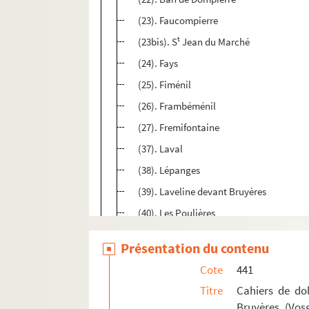
(23). Faucompierre
t
(23bis). S
Jean du Marché
(24). Fays
(25). Fiménil
(26). Frambéménil
(27). Fremifontaine
(37). Laval
(38). Lépanges
(39). Laveline devant Bruyères
(40). Les Poulières
(41). Martimprey
Présentation du contenu
(42). Mortagne
Cote
441
(43). La Neuveville
Titre
Cahiers de do
(44). Nonzéville
Bruyères (Vos