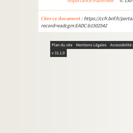
Importance matérielle
ff. 130
461. FAMILLE FEBVREL. Saint-Dié. II.
462. Pia Wendling-Deutsch : Claude Bassot pein
Citer ce document :
https://ccfr.bnf.fr/por
463. Michel Bisson : Images et architecture. Pl
record=eadcgm:EADC:b1502542
464. Œuvres théâtrales de Michel Bisson
465. Œuvres théâtrales du Théâtre de l’Ormon
Plan du site
Mentions Légales
Accessibilit
466. Jean Louis : Notes sur divers événements d
v 31.1.0
467. Xavier Thiriat, dossier réuni par l’Associati
468. [Saint-Dié. Chapitre].- Maximes à observer p
469. Registre des baptêmes, des mariages, décès
470. Registre des mariages de la paroisse de Co
471. Registre des baptêmes de la paroisse de Co
472. Registre des enterrements de la paroisse d
473. Registre des mariages de la paroisse de Co
474. Registre des enterrements de la paroisse d
475. Registre contenant les noms, prénoms, prof