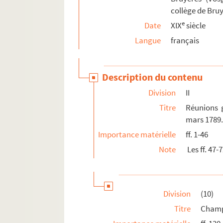
(45). Pierrepont
collège de Bruy
(46). Prey
e
Date
XIX
siècle
(47). Rehaupal
Langue
français
Remegoute
(49). Ruxurieux
Description du contenu
(50). La Tour
Division
II
(51). Vaudicourt
Titre
Réunions g
(52). Vichibure
mars 1789
(53). Vienville
Importance matérielle
ff. 1-46
(54). Yvoux
Note
Les ff. 47
III. Procès verbaux d’assemblée de com
442. Bruyères. Notes prises aux Archives comm
Division
(10)
443. André Thirion : Eloge de l’indocilité
Titre
Cham
460. FAMILLE FEBVREL. Saint-Dié. I.