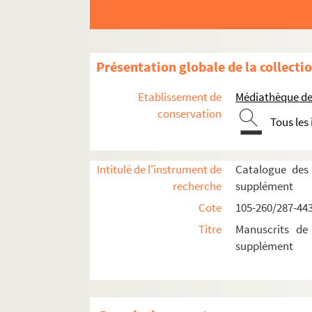
437. Dom Calmet : Remarques sur les sceaux gravé
438. Répertoire des procédures extraordinaires 
439. [Michel] : Notions historiques sur la parois
Présentation globale de la collecti
440. Robert Dodin : Bruyères au triple point d
Etablissement de
Médiathèque de 
441. Cahiers de doléances pour les Etats Générau
conservation
Tous les
I. Cahier des délibérations du clergé et du Ti
II. Réunions générales des Trois ordres du ba
Intitulé de l'instrument de
Catalogue des
(1). Bruyères
recherche
supplément
(2). Jussarupt
Cote
105-260/287-44
(3). Barbey-Seroux
Titre
Manuscrits de
(4). Bayecourt
supplément
(5). Beauménil
(6). Brouvelieures
(7). Void de Belmont