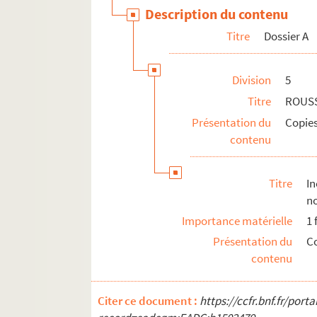
462. Pia Wendling-Deutsch : Claude Bassot pein
Description du contenu
463. Michel Bisson : Images et architecture. Pl
Titre
Dossier A
464. Œuvres théâtrales de Michel Bisson
465. Œuvres théâtrales du Théâtre de l’Ormon
Division
5
466. Jean Louis : Notes sur divers événements d
Titre
ROUS
467. Xavier Thiriat, dossier réuni par l’Associati
Présentation du
Copies
468. [Saint-Dié. Chapitre].- Maximes à observer p
contenu
469. Registre des baptêmes, des mariages, décès
470. Registre des mariages de la paroisse de Co
Titre
I
471. Registre des baptêmes de la paroisse de Co
n
Importance matérielle
1 f
472. Registre des enterrements de la paroisse d
Présentation du
C
473. Registre des mariages de la paroisse de Co
contenu
474. Registre des enterrements de la paroisse d
475. Registre contenant les noms, prénoms, prof
Citer ce document :
https://ccfr.bnf.fr/por
476. COINCHES (paroisse).- Comptes rendus pa