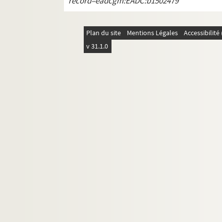
record=eadcgm:EADC:b1502479
477. COINCHES (paroisse).- Compte rendu par C
478. COINCHES (paroisse).- Registre des recettes
Plan du site
Mentions Légales
Accessibilit
479. COINCHES (paroisse).- Registre journal des
v 31.1.0
480. COINCHES (paroisse).- Caisse de Saint Nic
481. COINCHES (paroisse).- Comptes de la fa
482. Procès intenté contre le Rédacteur gérant (
483. Correspondance d'Auguste Pierrot, bibliothé
484. Abbé Schilling : Œuvres.- Poèmes de circons
485. Allarmont et Vallée de la Plaine
486. Commerce et industrie. Vosges. Recueil de 
860. 1 lettre manuscrite signée de l'abbé Thoma
861. Georges Sadoul, sur le cinéma
862. René Roussel - Déodatien, né le 20-04-1902 a
863. Dossier Général Tanant.- Documents dive