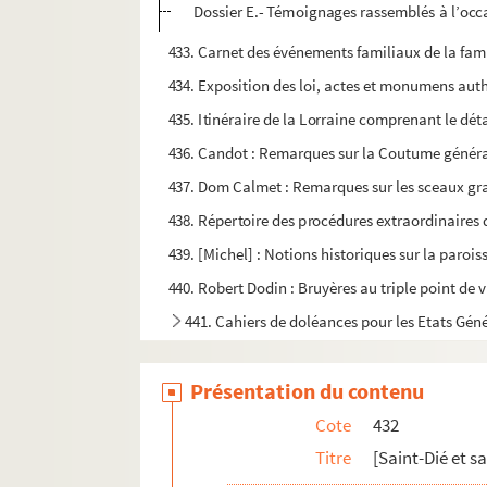
Dossier E.- Témoignages rassemblés à l’occa
433. Carnet des événements familiaux de la fam
434. Exposition des loi, actes et monumens authe
435. Itinéraire de la Lorraine comprenant le détail
436. Candot : Remarques sur la Coutume général
437. Dom Calmet : Remarques sur les sceaux gravé
438. Répertoire des procédures extraordinaires 
439. [Michel] : Notions historiques sur la parois
440. Robert Dodin : Bruyères au triple point d
441. Cahiers de doléances pour les Etats Géné
442. Bruyères. Notes prises aux Archives comm
Présentation du contenu
443. André Thirion : Eloge de l’indocilité
460. FAMILLE FEBVREL. Saint-Dié. I.
Cote
432
461. FAMILLE FEBVREL. Saint-Dié. II.
Titre
[Saint-Dié et s