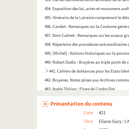
434. Exposition des loi, actes et monumens authe
435. Itinéraire de la Lorraine comprenant le détail
436. Candot : Remarques sur la Coutume général
437. Dom Calmet : Remarques sur les sceaux gravé
438. Répertoire des procédures extraordinaires 
439. [Michel] : Notions historiques sur la parois
440. Robert Dodin : Bruyères au triple point d
441. Cahiers de doléances pour les Etats Géné
442. Bruyères. Notes prises aux Archives comm
443. André Thirion : Eloge de l’indocilité
460. FAMILLE FEBVREL. Saint-Dié. I.
Présentation du contenu
461. FAMILLE FEBVREL. Saint-Dié. II.
Cote
421
462. Pia Wendling-Deutsch : Claude Bassot pein
Titre
Eliane Gury : L
463. Michel Bisson : Images et architecture. Pl