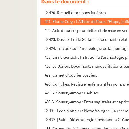
Dans le document :
419. Georges Mirande : Généalogies, notes, d
420. Recueil d’oraisons funèbres
421. Eliane Gury : L’Affaire de Raon l’Etape, jui
422. Acte de saisie pour dettes et de mise en ven
423. Dossier Emile Gerlach : documents relatif
424. Travaux sur l’archéologie de la montagn
425. Emile Gerlach : Initiation à l’archéologie
426. Le Donon. Documents manuscrits écrits par
427. Carnet d’ouvrier vosgien.
428. Coinches. Registre renfermant les nom, prén
429. Y. Souvay-Amoy : Herbiers
430. Y. Souvay-Amoy : Entre sagittaire et capric
431. Léon Monnier : Notre Vologne : la rivière d
e
432. [Saint-Dié et sa région pendant la 2
Gue
433. Carnet des événements familiaux de la fam