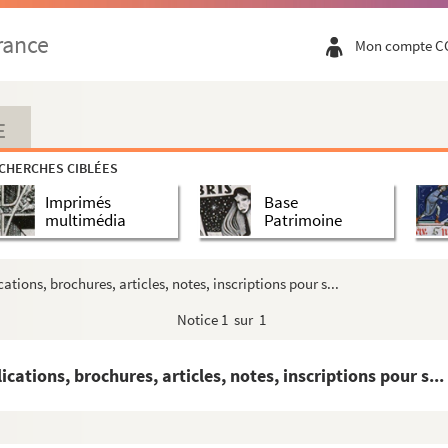
tre M. le Prince de Salm et M. Weir agent des...
rance
Mon compte C
a succession sur l’hôtel de ville de Paris, ...
oton par M. Victor Lehr, directeur de fil...
u blanchiment des textiles].
E
antillons de tissus, 1843. - « Dispositio...
CHERCHES CIBLÉES
des différents cotons rangés selon nomenclat...
Imprimés
Base
imprimés avec formules, échantillons, tarifs...
multimédia
Patrimoine
ilisés, formules
tions, brochures, articles, notes, inscriptions pour s...
Notice
1 sur 1
lisés en impression sur étoffes, avec les ...
avaux réalisés en impression sur étoffes, ...
cations, brochures, articles, notes, inscriptions pour s...
a filature de l’usine Lehr