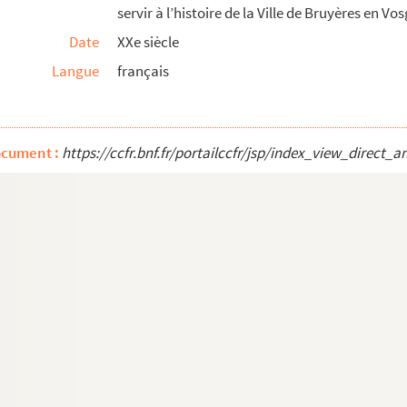
servir à l’histoire de la Ville de Bruyères en Vosg
Date
XX
e
siècle
Langue
français
n, aquarelle ; paysages, ex-libris ; scène...
uté de Salm et canton de Senones : actes notari...
ocument :
https://ccfr.bnf.fr/portailccfr/jsp/index_view_dire
lère Leboube.
otamment) famille Valentin Anould-Mandray.
 solitaire, de Gérardmer et ses environs, av...
ne
t
ue de la Bure. C
de S
-Dié - Campagne de fou...
val.
er
9 mai 1756, mort à Dunkerke le 1
janvier 184...
Clément de Cornimont