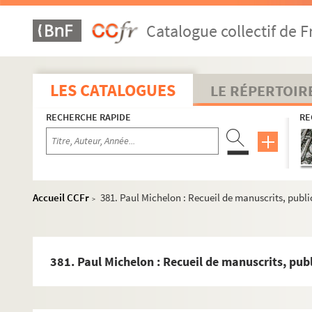
354. Documents… Pièces concernant l’instance qui a existé en
Catalogue collectif de F
355. Documents… Succession du Prince de Salm. Rentes dues à l
356. Victor Lehr : Traité élémentaire du tissage mécanique du c
357. Cours de chimie appliquée [dans l’art de la teinture et d
LES CATALOGUES
LE RÉPERTOIR
358. Impressions sur tissus : recueil de modèles papier et d’éch
RECHERCHE RAPIDE
RE
359. Impression sur étoffes de coton et de laine : specimens 
360. Préparation des laines, mi-laines. Recueil de spécimens 
361. Manipulations drogues et couleurs
362. Impression sur étoffe de laine : répertoire des produits ut
Accueil CCFr
381. Paul Michelon : Recueil de manuscrits, publica
>
363. Livre des couleurs pour impression sur étoffes.
364. Murexide, 1856-1857. Recueil d’échantillons de travaux réa
365. Essais de fleur et garancine. Recueil d’échantillons de tr
381. Paul Michelon : Recueil de manuscrits, publi
365bis. Essais de couleurs à la vapeur et d’autres couleurs…
366. Tarifs de M. Jules Lehr pour les produits du tissage et de l