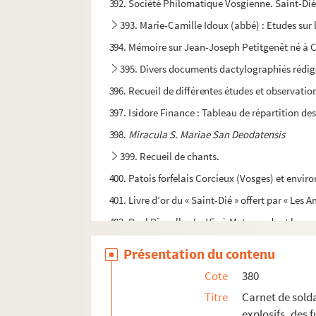
392. Société Philomatique Vosgienne. Saint-Dié
393. Marie-Camille Idoux (abbé) : Etudes sur 
394. Mémoire sur Jean-Joseph Petitgenêt né à C
395. Divers documents dactylographiés rédi
396. Recueil de différentes études et observations 
397. Isidore Finance : Tableau de répartition de
398.
Miracula S. Mariae San Deodatensis
399. Recueil de chants.
400. Patois forfelais Corcieux (Vosges) et enviro
401. Livre d’or du « Saint-Dié » offert par « Les Am
402. Paul Piquelle : La Vie à Metz pendant la gu
403. Mariue Mutelet : Petit journal de guerre co
Présentation du contenu
404. Dossier Gustave Guétant : biographie du sc
Cote
380
405. Christian Bareth : Les Idées de Georg Herwe
Titre
Carnet de solda
406. Mathieur Albert : Notice sur l’histoire de 
explosifs, des 