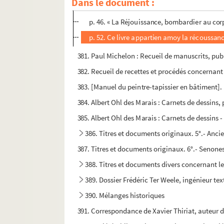
Dans le document :
p. 47. Chanson bacchique
p. 46. « La Réjouissance, bombardier au corp
p. 52. Ce livre appartien amoy la récoussa
381. Paul Michelon : Recueil de manuscrits, publi
382. Recueil de recettes et procédés concernant 
383. [Manuel du peintre-tapissier en bâtiment].
384. Albert Ohl des Marais : Carnets de dessins, 
385. Albert Ohl des Marais : Carnets de dessins 
386. Titres et documents originaux. 5°.- Anci
387. Titres et documents originaux. 6°.- Senone
388. Titres et documents divers concernant 
389. Dossier Frédéric Ter Weele, ingénieur text
390. Mélanges historiques
391. Correspondance de Xavier Thiriat, auteur du