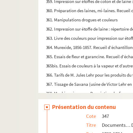
359. Impression sur étoffes de coton et de laine
360. Préparation des laines, mi-laines. Recueil 
361. Manipulations drogues et couleurs
362. Impression sur étoffe de laine : répertoire d
363. Livre des couleurs pour impression sur étof
364. Murexide, 1856-1857. Recueil d’échantillons 
365. Essais de fleur et garancine. Recueil d’écha
365bis. Essais de couleurs à la vapeur et d’aut
366. Tarifs de M. Jules Lehr pour les produits du 
367. Tissage de Savana (usine de Victor Lehr en 
368. Machines à vapeur. Description de divers m
369. Recueil de specimens de tissage coton blan
Présentation du contenu
370. Documents divers : formulaire de teintur
Cote
347
371. Ecole théorique et pratique de tissage méc
Titre
Documents… Dé
372. Ecole théorique et pratique de tissage mé