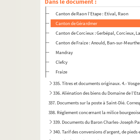
Dans le document :
Provenchères, Colroy, La Petite Fosse, La 
Canton de Raon l’Etape : Etival, Raon
Canton de Gérardmer
Canton de Corcieux : Gerbépal, Corcieux, La
Canton de Fraize : Anould, Ban-sur-Meurthe
Mandray
Clefcy
Fraize
335. Titres et documents originaux. 4.- Vosg
336. Aliénation des biens du Domaine de l’Eta
337. Documents sur la poste à Saint-Dié. Corres
338. Réglement concernant la milice bourgeoise 
339. Documents du Baron Charles-Joseph Pa
340. Tarif des conversions d’argent, de pieds e