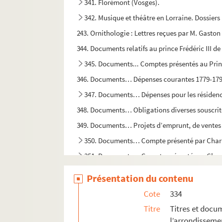
341. Florémont (Vosges).
342. Musique et théâtre en Lorraine. Dossiers 
243. Ornithologie : Lettres reçues par M. Gasto
344. Documents relatifs au prince Frédéric III 
345. Documents... Comptes présentés au Princ
346. Documents… Dépenses courantes 1779-179
347. Documents… Dépenses pour les résidenc
348. Documents… Obligations diverses souscrit
349. Documents… Projets d’emprunt, de ventes de 
350. Documents… Compte présenté par Charle
351. Documents… Compte présenté par Charle
352. Documents… Terre et seigneurie de Hay
Présentation du contenu
353. Documents… Succession de la Princesse et
Cote
334
354. Documents… Pièces concernant l’instance qu
Titre
Titres et docu
355. Documents… Succession du Prince de Salm. Re
l’arrondisseme