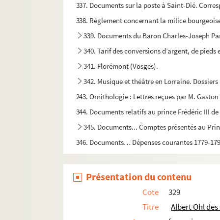
337. Documents sur la poste à Saint-Dié. Corres
338. Réglement concernant la milice bourgeoise 
339. Documents du Baron Charles-Joseph Pa
340. Tarif des conversions d’argent, de pieds e
341. Florémont (Vosges).
342. Musique et théâtre en Lorraine. Dossiers 
243. Ornithologie : Lettres reçues par M. Gasto
344. Documents relatifs au prince Frédéric III 
345. Documents... Comptes présentés au Princ
346. Documents… Dépenses courantes 1779-179
347. Documents… Dépenses pour les résidenc
348. Documents… Obligations diverses souscrit
Présentation du contenu
349. Documents… Projets d’emprunt, de ventes de 
Cote
329
350. Documents… Compte présenté par Charle
Titre
Albert Ohl des
351. Documents… Compte présenté par Charle