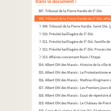
Dans le document :
t
306. Prévôté bailliagère de S
-Dié.
t
307. Tribunal de la Pierre Hardie de S
-Dié.
t
308. Tribunal de la Pierre Hardie de S
-Dié, affa
309. Tribunal de la Pierre Hardie. Saint-Dié. 
t
310. Prévôté bailliagère de S
-Dié.
t
311. Prévôté bailliagère de S
-Dié. Famille d
t
312. Prévôté bailliagère de S
-Dié. Procès in
313. Affaires concernant Raon-l’Etape.
314. Albert Ohl des Marais : Histoire de la ville 
315. Albert Ohl des Marais : Le Protestantisme e
316. Albert Ohl des Marais : Mathias Ringmann d
317. Albert Ohl des Marais : Les Premiers jours 
318. Albert Ohl des Marais : Essai de répertoire d
319. Albert Ohl des Marais : Le Château de Pierre
320. Croix de la région de Saint-Dié. 52 photogr