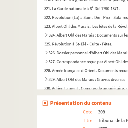
t
321. La Garde nationale à S
-Dié 1790-1871.
322. Révolution (La) à Saint-Dié - Prix - Salair
323. Albert Ohl des Marais : Les fêtes de la Révo
324. Albert Ohl des Marais : Documents sur le
325. Révolution à St-Dié - Culte - Fêtes.
326. Dossier personnel d'Albert Ohl des Marai
327. Correspondance reçue par Albert Ohl de
328. Armée française d’Orient. Documents recueill
329. Albert Ohl des Marais : Œuvres diverses
330. Adrien Laurent : Comptes de propriétaire. - 
t
331. Musée industriel du Collège de S
-Dié.- Cor
Présentation du contenu
332. Titres et Documents originaux. 1.- Saint-Dié
Cote
308
333. Titres et documents originaux. 2.- Com
Titre
Tribunal de la 
334. Titres et documents originaux. 3.- Com