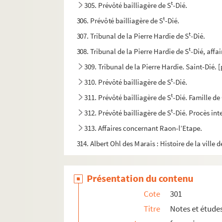
t
305. Prévôté bailliagère de S
-Dié.
t
306. Prévôté bailliagère de S
-Dié.
t
307. Tribunal de la Pierre Hardie de S
-Dié.
t
308. Tribunal de la Pierre Hardie de S
-Dié, affa
309. Tribunal de la Pierre Hardie. Saint-Dié. 
t
310. Prévôté bailliagère de S
-Dié.
t
311. Prévôté bailliagère de S
-Dié. Famille d
t
312. Prévôté bailliagère de S
-Dié. Procès in
313. Affaires concernant Raon-l’Etape.
314. Albert Ohl des Marais : Histoire de la ville 
315. Albert Ohl des Marais : Le Protestantisme e
316. Albert Ohl des Marais : Mathias Ringmann d
Présentation du contenu
317. Albert Ohl des Marais : Les Premiers jours 
Cote
301
318. Albert Ohl des Marais : Essai de répertoire d
Titre
Notes et étude
319. Albert Ohl des Marais : Le Château de Pierre