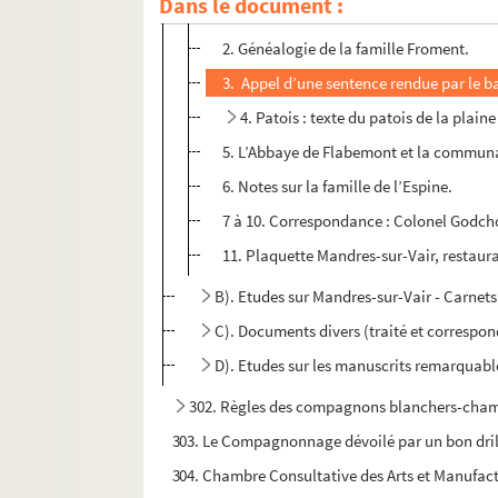
Dans le document :
1. Lettre du Grand-Prévot F. de Riguet d
2. Généalogie de la famille Froment.
3. Appel d’une sentence rendue par le bai
4. Patois : texte du patois de la plain
5. L’Abbaye de Flabemont et la communa
6. Notes sur la famille de l’Espine.
7 à 10. Correspondance : Colonel Godch
11. Plaquette Mandres-sur-Vair, restaurati
B). Etudes sur Mandres-sur-Vair - Carnets 
C). Documents divers (traité et correspo
D). Etudes sur les manuscrits remarquable
302. Règles des compagnons blanchers-chamoi
303. Le Compagnonnage dévoilé par un bon drill
304. Chambre Consultative des Arts et Manufactu