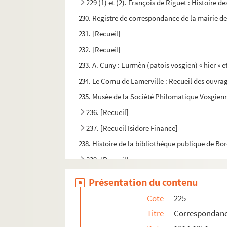
229 (1) et (2). François de Riguet : Histoire d
230. Registre de correspondance de la mairie de
231. [Recueil]
232. [Recueil]
233. A. Cuny : Eurmèn (patois vosgien) « hier » e
234. Le Cornu de Lamerville : Recueil des ouvrage
235. Musée de la Société Philomatique Vosgien
236. [Recueil]
237. [Recueil Isidore Finance]
238. Histoire de la bibliothèque publique de B
239. [Recueil]
240. [Recueil]
Présentation du contenu
241. [Recueil]
Cote
225
242. Gaston Save : Papiers divers. I.- Études l
Titre
Correspondance
243. Gaston Save : Papiers divers. II. - Étude