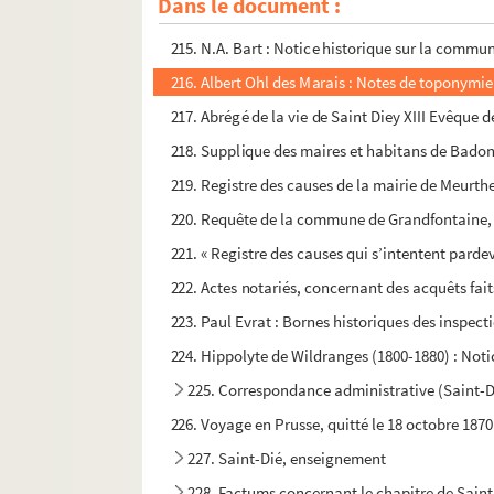
Dans le document :
214. Mines de la Croix-aux-Mines Société Allem
215. N.A. Bart : Notice historique sur la commun
216. Albert Ohl des Marais : Notes de toponymie 
217. Abrégé de la vie de Saint Diey XIII Evêque d
218. Supplique des maires et habitans de Badon
219. Registre des causes de la mairie de Meurth
220. Requête de la commune de Grandfontaine, co
221. « Registre des causes qui s’intentent pardev
222. Actes notariés, concernant des acquêts fait
223. Paul Evrat : Bornes historiques des inspecti
224. Hippolyte de Wildranges (1800-1880) : Notic
225. Correspondance administrative (Saint-Di
226. Voyage en Prusse, quitté le 18 octobre 1870 
227. Saint-Dié, enseignement
228. Factums concernant le chapitre de Saint