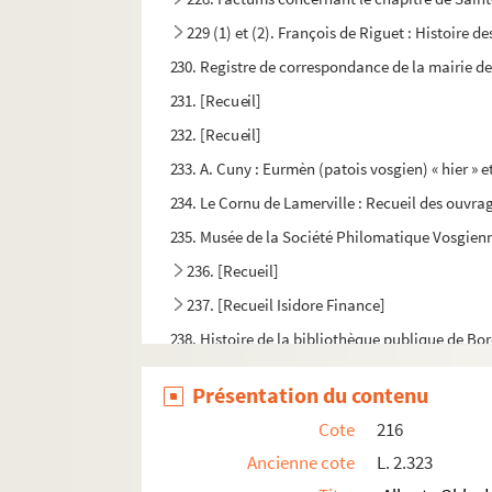
229 (1) et (2). François de Riguet : Histoire d
230. Registre de correspondance de la mairie de
231. [Recueil]
232. [Recueil]
233. A. Cuny : Eurmèn (patois vosgien) « hier » e
234. Le Cornu de Lamerville : Recueil des ouvrage
235. Musée de la Société Philomatique Vosgien
236. [Recueil]
237. [Recueil Isidore Finance]
238. Histoire de la bibliothèque publique de B
239. [Recueil]
Présentation du contenu
240. [Recueil]
Cote
216
241. [Recueil]
Ancienne cote
L. 2.323
242. Gaston Save : Papiers divers. I.- Études l