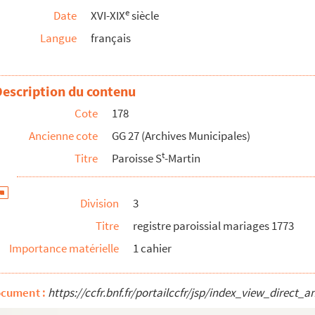
e
Date
XVI-XIX
siècle
Langue
français
Description du contenu
Cote
178
Ancienne cote
GG 27 (Archives Municipales)
t
Titre
Paroisse S
-Martin
Division
3
Titre
registre paroissial mariages 1773
Importance matérielle
1 cahier
ocument :
https://ccfr.bnf.fr/portailccfr/jsp/index_view_dire