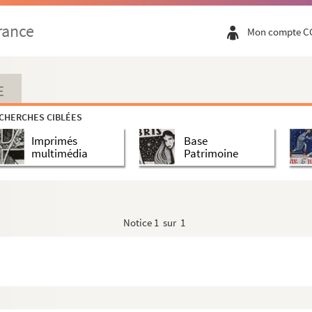
rance
Mon compte C
E
CHERCHES CIBLÉES
Imprimés
Base
multimédia
Patrimoine
Notice
1 sur 1