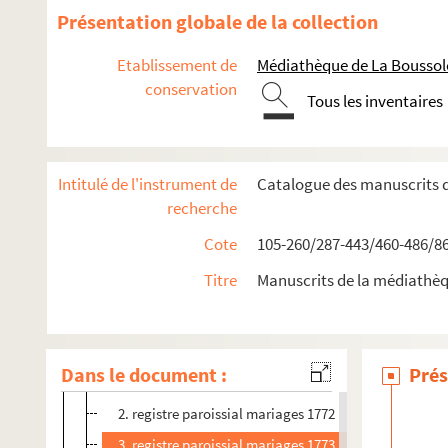
te
167. Paroisse S
Croix
Présentation globale de la collection
te
168. Paroisse S
Croix
Etablissement de
Médiathèque de La Boussole
te
169. Paroisse S
Croix
conservation
te
170. Paroisse S
Croix
Tous les inventaires
t
171. Paroisse S
-Martin
t
172. Paroisse S
-Martin
Intitulé de l'instrument de
Catalogue des manuscrits 
t
173. Paroisse S
-Martin
recherche
t
174. Paroisse S
-Martin
Cote
105-260/287-443/460-486/8
175. Paroisse St-Martin
Titre
Manuscrits de la médiathè
t
176. Paroisse S
-Martin
t
177. Paroisse S
-Martin
t
178. Paroisse S
-Martin
Dans le document :
Prés
1. registre paroissial mariages 1771
2. registre paroissial mariages 1772
3. registre paroissial mariages 1773