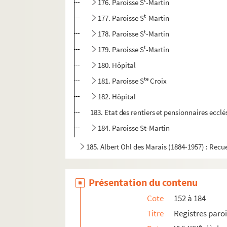
t
176. Paroisse S
-Martin
t
177. Paroisse S
-Martin
t
178. Paroisse S
-Martin
t
179. Paroisse S
-Martin
180. Hôpital
te
181. Paroisse S
Croix
182. Hôpital
183. Etat des rentiers et pensionnaires eccl
184. Paroisse St-Martin
185. Albert Ohl des Marais (1884-1957) : Recu
186. L’Art héraldique. Région de Saint-Dié. Armo
187. Du Donon au Hohneck. Lieux mégalithiques 
Présentation du contenu
188. Vestiges du passé en Alsace. Châteaux, m
Cote
152 à 184
188bis. Albert Ohl des Marais : Vestiges du pass
Titre
Registres paroi
189. Albert Ohl des Marais : Manuscrit regroupant
e