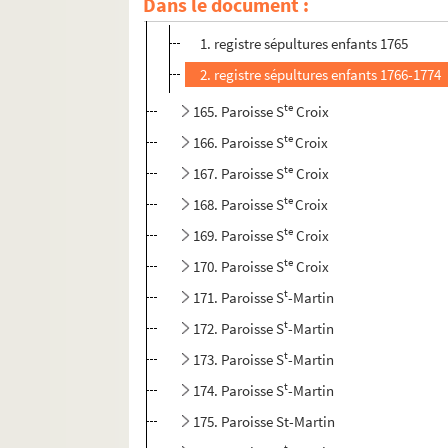
Dans le document :
te
164. Paroisse S
Croix
1. registre sépultures enfants 1765
2. registre sépultures enfants 1766-1774
te
165. Paroisse S
Croix
te
166. Paroisse S
Croix
te
167. Paroisse S
Croix
te
168. Paroisse S
Croix
te
169. Paroisse S
Croix
te
170. Paroisse S
Croix
t
171. Paroisse S
-Martin
t
172. Paroisse S
-Martin
t
173. Paroisse S
-Martin
t
174. Paroisse S
-Martin
175. Paroisse St-Martin