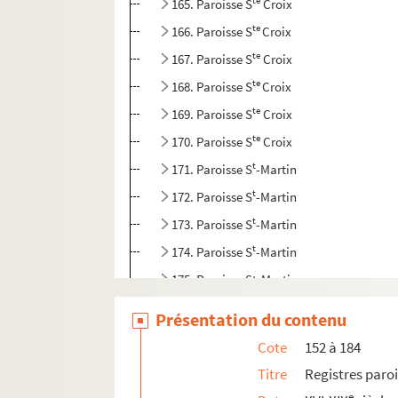
te
165. Paroisse S
Croix
te
166. Paroisse S
Croix
te
167. Paroisse S
Croix
te
168. Paroisse S
Croix
te
169. Paroisse S
Croix
te
170. Paroisse S
Croix
t
171. Paroisse S
-Martin
t
172. Paroisse S
-Martin
t
173. Paroisse S
-Martin
t
174. Paroisse S
-Martin
175. Paroisse St-Martin
t
176. Paroisse S
-Martin
Présentation du contenu
t
177. Paroisse S
-Martin
Cote
152 à 184
t
178. Paroisse S
-Martin
Titre
Registres paroi
t
179. Paroisse S
-Martin
e