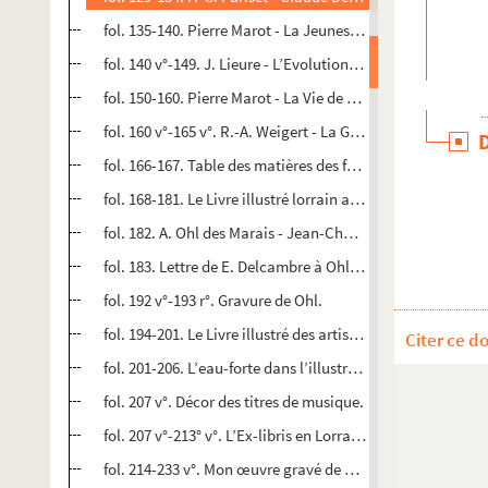
fol. 135-140. Pierre Marot - La Jeunesse de Jacques Callo
fol. 140 v°-149. J. Lieure - L’Evolution de la technique de 
fol. 150-160. Pierre Marot - La Vie de Callot à Nancy 1621
fol. 160 v°-165 v°. R.-A. Weigert - La Gloire de Callot.
fol. 166-167. Table des matières des fol. 1-165.
e
fol. 168-181. Le Livre illustré lorrain au XVII
siècle.
fol. 182. A. Ohl des Marais - Jean-Charles François, graveur
fol. 183. Lettre de E. Delcambre à Ohl des Marais.
fol. 192 v°-193 r°. Gravure de Ohl.
e
fol. 194-201. Le Livre illustré des artistes lorrains au XIX
si
Citer ce d
fol. 201-206. L’eau-forte dans l’illustration du livre.
fol. 207 v°. Décor des titres de musique.
fol. 207 v°-213° v°. L’Ex-libris en Lorraine.
fol. 214-233 v°. Mon œuvre gravé de 1895-1947.