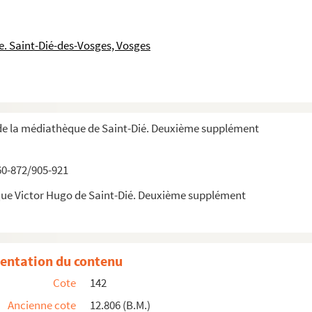
ur la nature de l'air, des eaux, du sol, ...
. Saint-Dié-des-Vosges, Vosges
urs qui ont existés et qui ont excellés dan...
 de Saint-Dié
e 1789 à 1889..
de la médiathèque de Saint-Dié. Deuxième supplément
orraine.
60-872/905-921
e
VI
siècle. Bonnes feuilles de la Revue Lorraine Ill...
que Victor Hugo de Saint-Dié. Deuxième supplément
e
u XVI
siècle (extrait de Byblis printemps 1931 p. 16)...
)
entation du contenu
evue historique Lorraine)
Cote
142
de Bellange. - (Extrait du Pays lorrain)
Ancienne cote
12.806 (B.M.)
 lorrain).