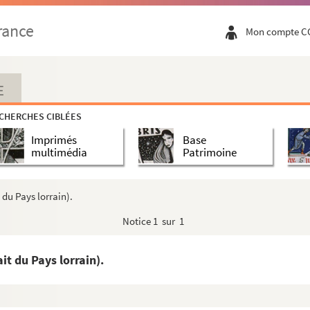
rance
Mon compte C
du diocèse de Toul.
maingoutte.
E
CHERCHES CIBLÉES
Imprimés
Base
 Charles Relogue, receveur des douanes à W...
multimédia
Patrimoine
s (Vosges) par J.-C. Petitjean, horloger à ...
par trois reproductions extraites du Donon a...
t du Pays lorrain).
Notice
1 sur 1
ires ou des chevaliers.
 Orléans par Monsieur l’abbé Bourgaut (18.....
ait du Pays lorrain).