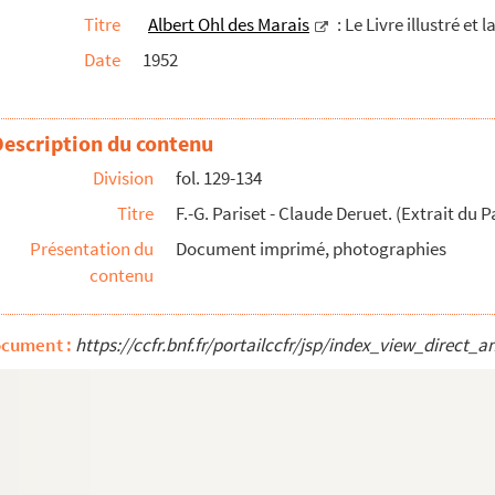
Titre
Albert Ohl des Marais
: Le Livre illustré et 
t à Nancy.
Date
1952
Jacques Callot.
-1635.
Description du contenu
Division
fol. 129-134
Titre
F.-G. Pariset - Claude Deruet. (Extrait du P
 lorrain (Extrait de la Revue historique de la Lor...
Présentation du
Document imprimé, photographies
contenu
ècle.
ocument :
https://ccfr.bnf.fr/portailccfr/jsp/index_view_dire