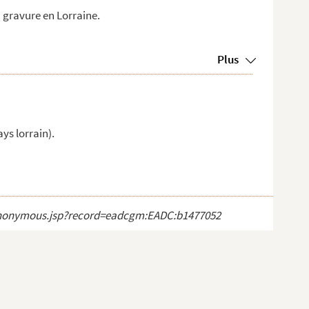
la gravure en Lorraine.
Plus
ays lorrain).
ct_anonymous.jsp?record=eadcgm:EADC:b1477052