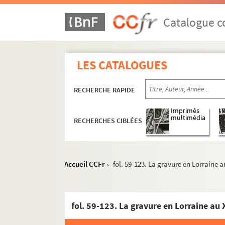
116. Autographes.
117. Du gémissement de la colombe ou Du bien de
Catalogue co
118. Les Châteaux de Pierre-Percée ou de Langst
119. Salut à l’Amérique, chœur à 2 voix (pour pi
LES CATALOGUES
e
120. Pages de gloire et de souffrance. Le 3
Batai
121. [Recueil de poèmes]
RECHERCHE RAPIDE
122. Cahier d’histoire de la littérature grecque.
123. Benoit (le P.) dit Picard : Pouillé ecclésiast
Imprimés
multimédia
RECHERCHES CIBLÉES
t
124. S
Thomas curé de Mandray : L’Eglise de M
125. Schoendorff (J.A.) : Monographie de la 
126. La Forêt vosgienne.
Accueil CCFr
fol. 59-123. La gravure en Lorraine a
>
127. Le Patois vosgien.
128. Notes sur des fouilles qui ont été faites pa
129. Notice historique et descriptive sur la com
fol. 59-123. La gravure en Lorraine au 
130. Émile Gerlach : Le Donon, quelques réflexi