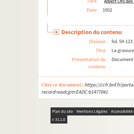
Titre
Albert Ohl des
151. Etude sur les vieilles croix de pierre et les 
Date
1952
152 à 184. Registres paroissiaux des paroisse
185. Albert Ohl des Marais (1884-1957) : Recu
Description du contenu
186. L’Art héraldique. Région de Saint-Dié. Armo
Division
fol. 59-123
187. Du Donon au Hohneck. Lieux mégalithiques 
Titre
La gravure
188. Vestiges du passé en Alsace. Châteaux, m
Présentation du
Document 
188bis. Albert Ohl des Marais : Vestiges du pass
contenu
189. Albert Ohl des Marais : Manuscrit regroupant
190. Albert Ohl des Marais : Deux siècles d’histo
Citer ce document :
https://ccfr.bnf.fr/por
191. Albert Ohl des Marais : Saint-Dié pendant 
record=eadcgm:EADC:b1477041
192. Albert Ohl des Marais : Les Fêtes de la Révo
193. Albert Ohl des Marais : Le Citoyen évêque 
Plan du site
Mentions Légales
Accessibilit
194. Albert Ohl des Marais : Essai de biographie
v 31.1.0
195. Albert Ohl des Marais : Vallées de la Haute-