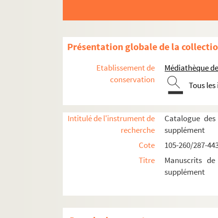
131. [Recueil]
132. Jacques Basnage (1653-1723) : Histoire des 
133. Extraits des registres de la Maison Jeanne 
Présentation globale de la collecti
134. Gaston Save : [Recueil]
Etablissement de
Médiathèque de 
135. Albert Ohl des Marais : Œuvres
conservation
Tous les
136. Essay, sur la ville de Nancy, en Lorraine. To
137. Félix Poma : [Recueil]
138. Jean-Baptiste Debraux (abbé) : Catalogue de
Intitulé de l'instrument de
Catalogue des
recherche
supplément
139. A. Petitjean, directeur d’école (….-1913.) 
Cote
105-260/287-44
140. Philosophia.
Titre
Manuscrits de
141. Emile Froment : Notes sur les représentants
supplément
142. Albert Ohl des Marais : Le Livre illustré et l
fol. 1-11. Le livre illustré lorrain.
fol. 12-50. La gravure lorraine dans le livre 