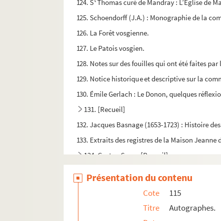
t
124. S
Thomas curé de Mandray : L’Eglise de M
125. Schoendorff (J.A.) : Monographie de la 
126. La Forêt vosgienne.
127. Le Patois vosgien.
128. Notes sur des fouilles qui ont été faites pa
129. Notice historique et descriptive sur la com
130. Émile Gerlach : Le Donon, quelques réflexi
131. [Recueil]
132. Jacques Basnage (1653-1723) : Histoire des 
133. Extraits des registres de la Maison Jeanne 
134. Gaston Save : [Recueil]
135. Albert Ohl des Marais : Œuvres
Présentation du contenu
136. Essay, sur la ville de Nancy, en Lorraine. To
Cote
115
137. Félix Poma : [Recueil]
Titre
Autographes.
138. Jean-Baptiste Debraux (abbé) : Catalogue de