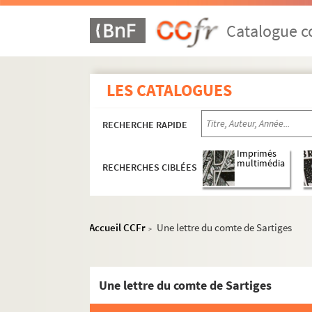
Une lettre de Charles Laforestier
Catalogue co
Deux lettres de Charles Le Bargy
Une lettre de Georges Lecomte
Une lettre de Antonin Lefevre-Pontalis
LES CATALOGUES
Une lettre de Louis Evêque de Mayence au 
Une lettre de Louis-Philippe à Sémélé
RECHERCHE RAPIDE
me
Une lettre de M
de Maintenon
Imprimés
Une lettre de Jules de Marthold
multimédia
RECHERCHES CIBLÉES
Une lettre de Edmond-Louis comte de Mart
Une lettre de Maupeou
Une lettre de Jules Méline
Accueil CCFr
Une lettre du comte de Sartiges
>
Une lettre de Catulle Mendès à Monsieur Ca
Une lettre de Xavier de Montepin
Une lettre du comte de Sartiges
Une lettre de H. Mourot, curé de Viocourt
Une lettre de Nadar