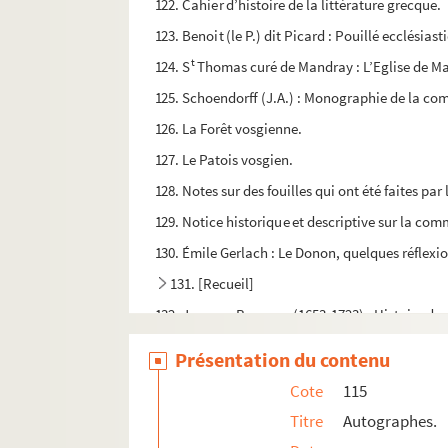
122. Cahier d’histoire de la littérature grecque.
123. Benoit (le P.) dit Picard : Pouillé ecclésiast
t
124. S
Thomas curé de Mandray : L’Eglise de M
125. Schoendorff (J.A.) : Monographie de la 
126. La Forêt vosgienne.
127. Le Patois vosgien.
128. Notes sur des fouilles qui ont été faites pa
129. Notice historique et descriptive sur la com
130. Émile Gerlach : Le Donon, quelques réflexi
131. [Recueil]
132. Jacques Basnage (1653-1723) : Histoire des 
133. Extraits des registres de la Maison Jeanne 
Présentation du contenu
134. Gaston Save : [Recueil]
Cote
115
135. Albert Ohl des Marais : Œuvres
Titre
Autographes.
136. Essay, sur la ville de Nancy, en Lorraine. To