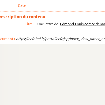
Date
Description du contenu
Titre
Une lettre de
Edmond-Louis comte de Ma
ocument :
https://ccfr.bnf.fr/portailccfr/jsp/index_view_dire