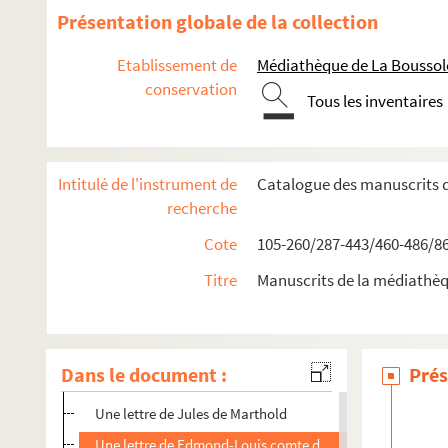
Six lettres du Comte Joseph de Clairon d’Haussonville
Présentation globale de la collection
Une lettre de Jodelet
Etablissement de
Médiathèque de La Boussole
Quatre lettres de l’Amiral de Kerjegu
conservation
Tous les inventaires
Une lettre de Victor Köning
Une lettre de De La Bassetière
Une lettre de Emile Gigault de La Bedolliere
Intitulé de l'instrument de
Catalogue des manuscrits 
Une lettre de Charles Laforestier
recherche
Deux lettres de Charles Le Bargy
Cote
105-260/287-443/460-486/8
Une lettre de Georges Lecomte
Titre
Manuscrits de la médiathè
Une lettre de Antonin Lefevre-Pontalis
Une lettre de Louis Evêque de Mayence au général Sémél
Une lettre de Louis-Philippe à Sémélé
Dans le document :
Prés
me
Une lettre de M
de Maintenon
Une lettre de Jules de Marthold
Une lettre de Edmond-Louis comte de Martimprey