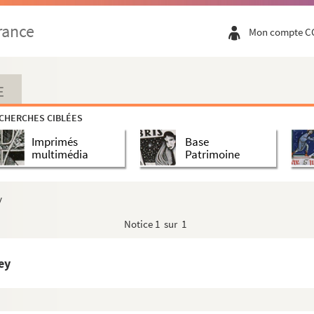
ris
rance
Mon compte C
E
CHERCHES CIBLÉES
Imprimés
Base
multimédia
Patrimoine
y
Notice
1 sur 1
ey