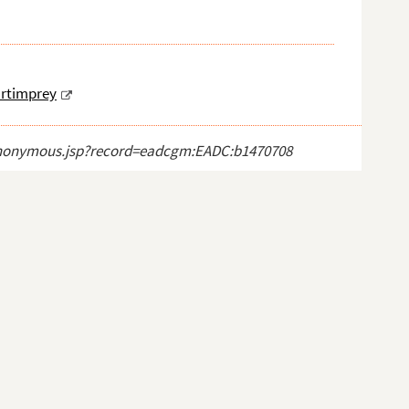
rtimprey
ct_anonymous.jsp?record=eadcgm:EADC:b1470708