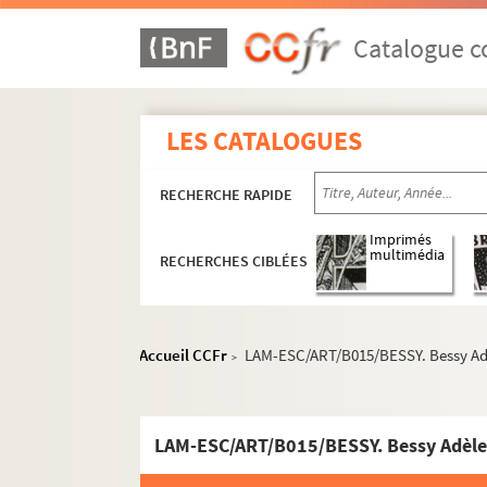
Catalogue co
LES CATALOGUES
RECHERCHE RAPIDE
Imprimés
multimédia
RECHERCHES CIBLÉES
Accueil CCFr
LAM-ESC/ART/B015/BESSY. Bessy Ad
>
LAM-ESC/ART/B015/BESSY. Bessy Adèl