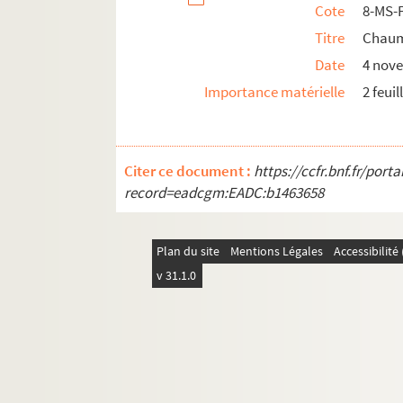
Cote
8-MS-
Titre
Chaum
Date
4 nov
Importance matérielle
2 feuil
Citer ce document :
https://ccfr.bnf.fr/por
record=eadcgm:EADC:b1463658
Plan du site
Mentions Légales
Accessibilit
v 31.1.0