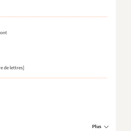
mont
e de lettres]
Plus