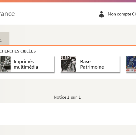
rance
Mon compte C
E
CHERCHES CIBLÉES
Imprimés
Base
multimédia
Patrimoine
Notice
1 sur 1