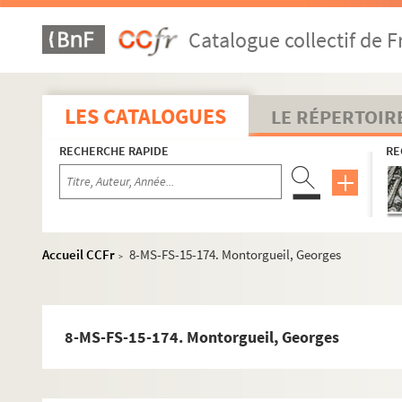
8-MS-FS-15-150. Bire, P.
Catalogue collectif de F
4-MS-FS-15-0675. Bray, Marthe
8-MS-FS-15-151. Briaux
4-MS-FS-15-0676. Brion, Hélène
LES CATALOGUES
LE RÉPERTOIR
8-MS-FS-15-152. Brunot
RECHERCHE RAPIDE
RE
8-MS-FS-15-153. Buisson, Ferdinand
8-MS-FS-15-154. Carvalho, Xavier de
8-MS-FS-15-155. Caulas, Louis
4-MS-FS-15-0677. Cernon, Marie
Accueil CCFr
8-MS-FS-15-174. Montorgueil, Georges
>
8-MS-FS-15-156. Chaumont, Lucien
4-MS-FS-15-0678. Clar, Fanny
8-MS-FS-15-157. Cournut, Madame A. (épouse)
8-MS-FS-15-174. Montorgueil, Georges
8-MS-FS-15-158. Coutier, Camille
8-MS-FS-15-159. Crépin, Gérard