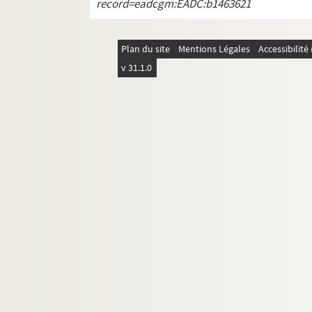
record=eadcgm:EADC:b1463621
Plan du site
Mentions Légales
Accessibilit
v 31.1.0