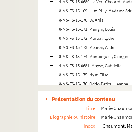
4-MS-FS-15-0680. Le Vert-Chotard, Ma
8-MS-FS-15-169. Lutz-Rilly, Madame Adr
8-MS-FS-15-170. Ly, Arria
8-MS-FS-15-171. Mangin, Louis
8-MS-FS-15-172. Martial, Lydie
8-MS-FS-15-173. Meuron, A. de
8-MS-FS-15-174. Montorgueil, Georges
4-MS-FS-15-0681. Moyse, Gabrielle
8-MS-FS-15-175. Nyst, Elise
8-MS-FS-15-176. Oddo-Deflou, Jeanne
8-MS-FS-15-177. Pennetier, Léontine
Présentation du contenu
8-MS-FS-15-178. Pert, Camille
Titre
Marie Chaumo
8-MS-FS-15-179. Pingrenon, Renée (épo
Biographie ou histoire
Marie Chaumont
8-MS-FS-15-180. Ragon-Hammer, A.
Index
Chaumont, Mar
8-MS-FS-15-181. Raspail, Juliette Franç