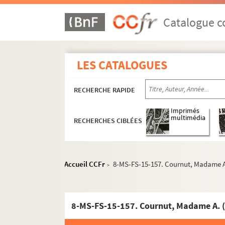
Catalogue co
Écrits
Notes et documentation
LES CATALOGUES
Correspondance
Papiers personnels
RECHERCHE RAPIDE
Objets
À propos d'Hubertine Auclert
Imprimés
multimédia
RECHERCHES CIBLÉES
Société "Le Suffrage des femmes"
Associations diverses et manifestations fémin
Antonin Lévrier
Accueil CCFr
8-MS-FS-15-157. Cournut, Madame A
>
Marie Chaumont
8-MS-FS-15-144. Marie Chaumont. Notes et
8-MS-FS-15-157. Cournut, Madame A. 
Correspondance de Marie Chaumont
Correspondance adressée à Marie Chaumon