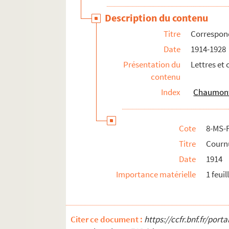
4-MS-FS-15-0682. Remember
Description du contenu
8-MS-FS-15-182. Richard, Antoine
Titre
Correspon
8-MS-FS-15-183. Rochefort, Henri
Date
1914-1928
4-MS-FS-15-0683. Salès, J.
Présentation du
Lettres et 
8-MS-FS-15-184. Séverine
contenu
8-MS-FS-15-185. Siegfried, Madame Jule
Index
Chaumont,
4-MS-FS-15-0684. Thomas, Albert
8-MS-FS-15-186. Vibert, Paul-Théodore
Cote
8-MS-
8-MS-FS-15-187. Vaysse, F.
Titre
Courn
8-MS-FS-15-188. Correspondant non iden
Date
1914
8-MS-FS-15-126. Julien dit Lacroix (photog
Importance matérielle
1 feuil
Citer ce document :
https://ccfr.bnf.fr/por