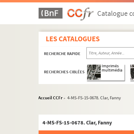
Catalogue co
Écrits
LES CATALOGUES
Notes et documentation
Correspondance
RECHERCHE RAPIDE
Papiers personnels
Objets
Imprimés
multimédia
RECHERCHES CIBLÉES
À propos d'Hubertine Auclert
Société "Le Suffrage des femmes"
Associations diverses et manifestations fémin
Accueil CCFr
4-MS-FS-15-0678. Clar, Fanny
>
Antonin Lévrier
Marie Chaumont
4-MS-FS-15-0678. Clar, Fanny
8-MS-FS-15-144. Marie Chaumont. Notes et
Correspondance de Marie Chaumont