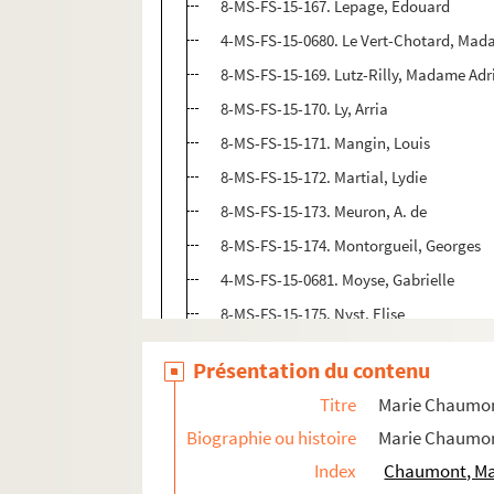
8-MS-FS-15-167. Lepage, Edouard
4-MS-FS-15-0680. Le Vert-Chotard, Ma
8-MS-FS-15-169. Lutz-Rilly, Madame Adr
8-MS-FS-15-170. Ly, Arria
8-MS-FS-15-171. Mangin, Louis
8-MS-FS-15-172. Martial, Lydie
8-MS-FS-15-173. Meuron, A. de
8-MS-FS-15-174. Montorgueil, Georges
4-MS-FS-15-0681. Moyse, Gabrielle
8-MS-FS-15-175. Nyst, Elise
8-MS-FS-15-176. Oddo-Deflou, Jeanne
Présentation du contenu
8-MS-FS-15-177. Pennetier, Léontine
Titre
Marie Chaumo
8-MS-FS-15-178. Pert, Camille
Biographie ou histoire
Marie Chaumont
8-MS-FS-15-179. Pingrenon, Renée (épo
Index
Chaumont, Mar
8-MS-FS-15-180. Ragon-Hammer, A.