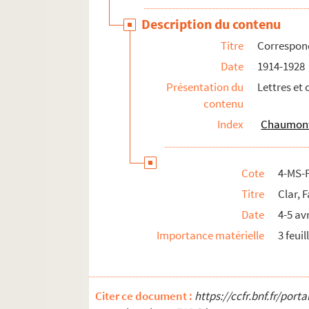
8-MS-FS-15-181. Raspail, Juliette Franç
Description du contenu
4-MS-FS-15-0682. Remember
Titre
Correspon
8-MS-FS-15-182. Richard, Antoine
Date
1914-1928
8-MS-FS-15-183. Rochefort, Henri
Présentation du
Lettres et 
4-MS-FS-15-0683. Salès, J.
contenu
8-MS-FS-15-184. Séverine
Index
Chaumont,
8-MS-FS-15-185. Siegfried, Madame Jule
4-MS-FS-15-0684. Thomas, Albert
Cote
4-MS-
8-MS-FS-15-186. Vibert, Paul-Théodore
Titre
Clar, 
8-MS-FS-15-187. Vaysse, F.
Date
4-5 av
8-MS-FS-15-188. Correspondant non iden
Importance matérielle
3 feuil
8-MS-FS-15-126. Julien dit Lacroix (photog
Citer ce document :
https://ccfr.bnf.fr/por