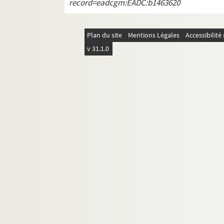
record=eadcgm:EADC:b1463620
Plan du site
Mentions Légales
Accessibilit
v 31.1.0