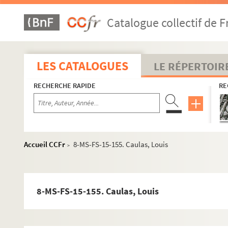
Catalogue collectif de F
LES CATALOGUES
LE RÉPERTOIR
Écrits
Notes et documentation
RECHERCHE RAPIDE
RE
Correspondance
Papiers personnels
Objets
Accueil CCFr
8-MS-FS-15-155. Caulas, Louis
>
À propos d'Hubertine Auclert
Société "Le Suffrage des femmes"
Associations diverses et manifestations féministes
8-MS-FS-15-155. Caulas, Louis
Antonin Lévrier
Marie Chaumont