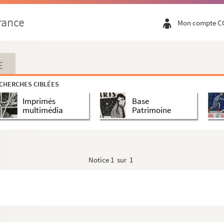
rance
Mon compte C
E
CHERCHES CIBLÉES
Imprimés
Base
multimédia
Patrimoine
Notice
1 sur 1