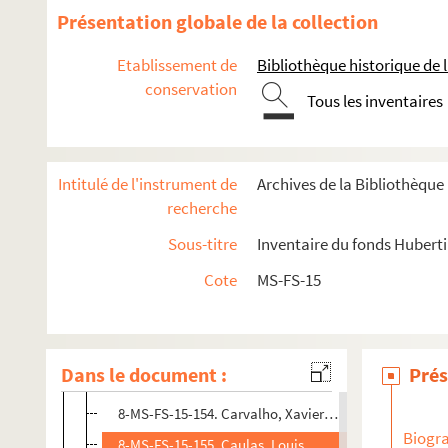
8-MS-FS-15-144. Marie Chaumont. Notes et documentati
Présentation globale de la collection
Correspondance de Marie Chaumont
Etablissement de
Bibliothèque historique de la
Correspondance adressée à Marie Chaumont
conservation
Tous les inventaires
8-MS-FS-15-146. Adam, Delphine
8-MS-FS-15-147. Apletscheïeff, Alexandre d'
8-MS-FS-15-148. Astié de Valsayre, Marie
Intitulé de l'instrument de
Archives de la Bibliothèqu
8-MS-FS-15-149. Bélilon, Camille
recherche
8-MS-FS-15-150. Bire, P.
Sous-titre
Inventaire du fonds Huberti
4-MS-FS-15-0675. Bray, Marthe
Cote
MS-FS-15
8-MS-FS-15-151. Briaux
4-MS-FS-15-0676. Brion, Hélène
8-MS-FS-15-152. Brunot
Dans le document :
Prés
8-MS-FS-15-153. Buisson, Ferdinand
8-MS-FS-15-154. Carvalho, Xavier de
Biogra
8-MS-FS-15-155. Caulas, Louis