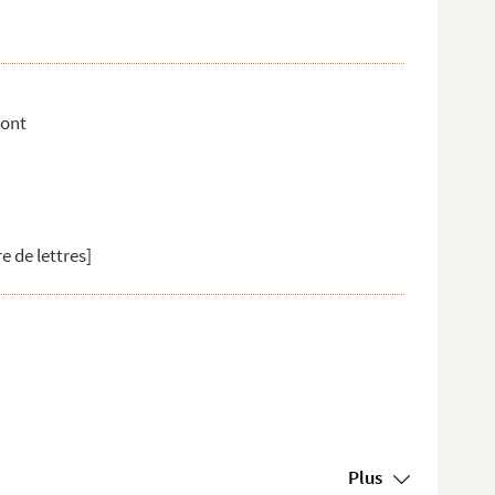
mont
e de lettres]
Plus