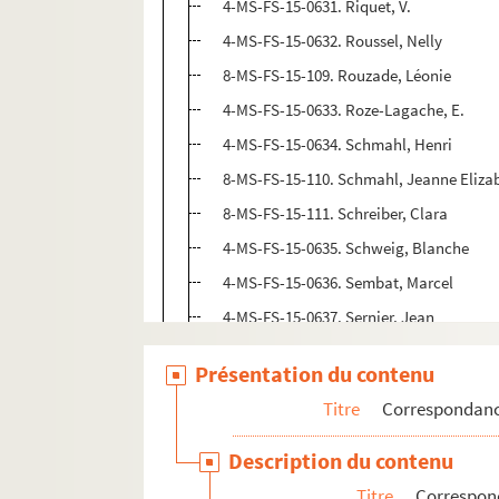
4-MS-FS-15-0631. Riquet, V.
4-MS-FS-15-0632. Roussel, Nelly
8-MS-FS-15-109. Rouzade, Léonie
4-MS-FS-15-0633. Roze-Lagache, E.
4-MS-FS-15-0634. Schmahl, Henri
8-MS-FS-15-110. Schmahl, Jeanne Eliza
8-MS-FS-15-111. Schreiber, Clara
4-MS-FS-15-0635. Schweig, Blanche
4-MS-FS-15-0636. Sembat, Marcel
4-MS-FS-15-0637. Sernier, Jean
8-MS-FS-15-112. Setti, Anna
Présentation du contenu
4-MS-FS-15-0638. Spronck, Maurice
Titre
Correspondan
8-MS-FS-15-113. Stenger, Gilbert
8-MS-FS-15-114. Sturdza
Description du contenu
8-MS-FS-15-115. Toulouse, Edouard
Titre
Correspon