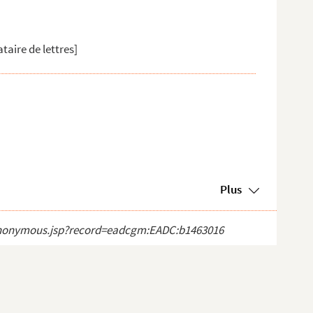
taire de lettres]
Plus
ct_anonymous.jsp?record=eadcgm:EADC:b1463016