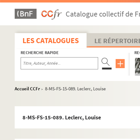
8-MS-FS-15-081. Féresse-Deraismes, Anna
Catalogue collectif de F
4-MS-FS-15-0592. Féresse-Deraismes, Anna
4-MS-FS-15-0595. Felhoen, A.
4-MS-FS-15-0596. Figeac, Raymond
LES CATALOGUES
LE RÉPERTOIR
4-MS-FS-15-0597. Figuerola Perretti, Luis
RECHERCHE RAPIDE
RE
4-MS-FS-15-0598. Flaissières, Siméon
8-MS-FS-15-082. Franco, Thereza
4-MS-FS-15-0599. Gagé, Louis
4-MS-FS-15-0600. Gautret, M.
Accueil CCFr
8-MS-FS-15-089. Leclerc, Louise
>
4-MS-FS-15-0601. Gégout, Ernest
4-MS-FS-15-0602. Gérente, Paul
4-MS-FS-15-0603. Harlingue, Albert
8-MS-FS-15-089. Leclerc, Louise
8-MS-FS-15-083. Héraud de Saint-Pierre
4-MS-FS-15-0604. Herblay, Noelle