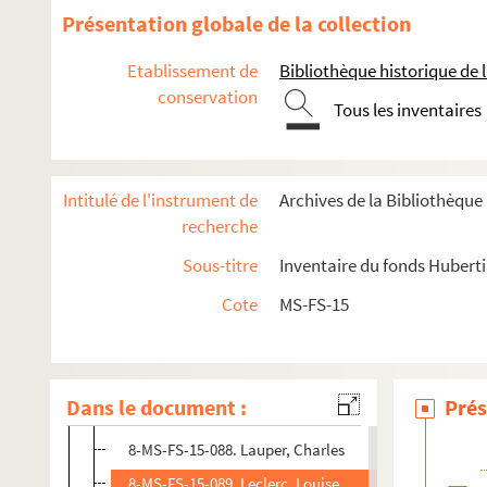
8-MS-FS-15-084. Hubbard, Gustave-Adolphe
Présentation globale de la collection
8-MS-FS-15-488. Hugo, Victor
Etablissement de
Bibliothèque historique de la
8-MS-FS-15-085. Hugues, Clovis
conservation
Tous les inventaires
4-MS-FS-15-0605. Humbert, Charles
8-MS-FS-15-086. Hussny Pacha, Médiha
4-MS-FS-15-0606. Jeanmain, C.
Intitulé de l'instrument de
Archives de la Bibliothèqu
4-MS-FS-15-0607. Jonnart, Charles
recherche
4-MS-FS-15-0608. Joran, Théodore
Sous-titre
Inventaire du fonds Huberti
4-MS-FS-15-0609. Jouffrande, C.
Cote
MS-FS-15
4-MS-FS-15-0610. Jourdain, R.
8-MS-FS-15-087. Kauffmann, Caroline
4-MS-FS-15-0611. Kramers, Martina Gezina
Dans le document :
Prés
4-MS-FS-15-0612. Larbaud, Félix
8-MS-FS-15-088. Lauper, Charles
8-MS-FS-15-089. Leclerc, Louise