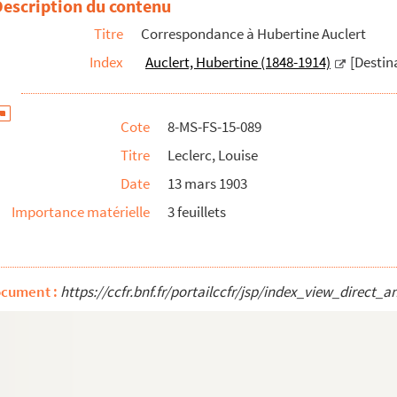
Description du contenu
Titre
Correspondance à Hubertine Auclert
Index
Auclert, Hubertine (1848-1914)
[Destina
Cote
8-MS-FS-15-089
Titre
Leclerc, Louise
Date
13 mars 1903
Importance matérielle
3 feuillets
ocument :
https://ccfr.bnf.fr/portailccfr/jsp/index_view_dire