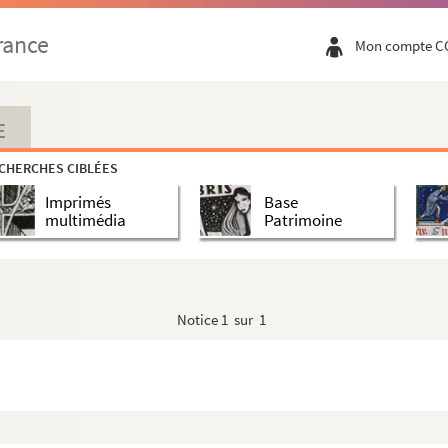
rance
Mon compte C
E
CHERCHES CIBLÉES
Imprimés
Base
multimédia
Patrimoine
Notice
1 sur 1