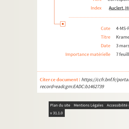
4-MS-FS-15-0628. Normand, Gilles
Index
Auclert, 
8-MS-FS-15-099. Oddo-Deflou, Jeanne
8-MS-FS-15-100. Pastre, Ulysse Rochilde
Cote
4-MS-
8-MS-FS-15-101. Pauliat, Louis
Titre
Krame
8-MS-FS-15-102. Pelletier, Madeleine
Date
3 mars
8-MS-FS-15-103. Péronneau Dauphin, L.
Importance matérielle
7 feuil
8-MS-FS-15-104. Ponthas, J.
4-MS-FS-15-0629. Potonié-Pierre, Eugén
4-MS-FS-15-0630. Le Progrès vulgarisat
Citer ce document :
https://ccfr.bnf.fr/por
record=eadcgm:EADC:b1462739
8-MS-FS-15-2150. Rama, Jean (dit Joan
8-MS-FS-15-105. Renard, Elisabeth
8-MS-FS-15-106. Renooz, Céline
Plan du site
Mentions Légales
Accessibilit
v 31.1.0
8-MS-FS-15-107. Réville, Louise
8-MS-FS-15-108. Révillon, Tony