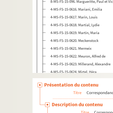
8-MS-FS-15-096. Margueritte, Paul et Vic
4-MS-FS-15-0616. Mariani, Emilia
4-MS-FS-15-0617. Marin, Louis
4-MS-FS-15-0618. Martial, Lydie
4-MS-FS-15-0619. Martin, Maria
4-MS-FS-15-0620. Meckenstock
4-MS-FS-15-0621. Mermeix
4-MS-FS-15-0622. Meuron, Alfred de
4-MS-FS-15-0623. Millerand, Alexandre
4-MS-FS-15-0624. Mirtel, Héra
4-MS-FS-15-0625. Montorgueil, Georges
Présentation du contenu
8-MS-FS-15-097. Mortier, Renée
Titre
Correspondan
4-MS-FS-15-0626. Muller
8-MS-FS-15-098. Nicolas, B.
Description du contenu
4-MS-FS-15-0627. Nolent, Eugène
Titre
Correspon